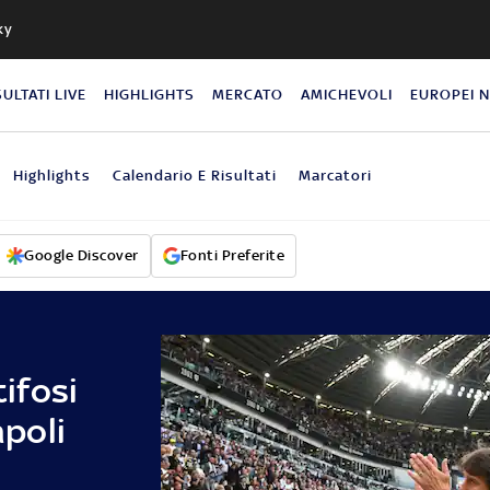
ky
SULTATI LIVE
HIGHLIGHTS
MERCATO
AMICHEVOLI
EUROPEI 
Highlights
Calendario E Risultati
Marcatori
Google Discover
Fonti Preferite
tifosi
poli