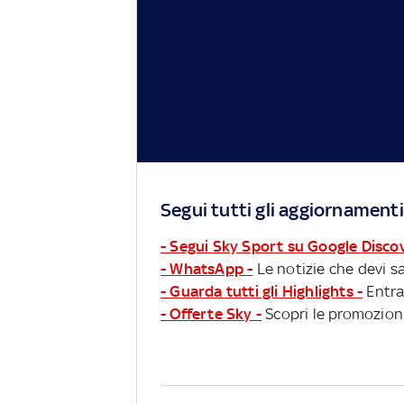
Segui tutti gli aggiornamenti
- Segui Sky Sport su Google Disco
- WhatsApp -
Le notizie che devi sa
- Guarda tutti gli Highlights -
Entra
- Offerte Sky -
Scopri le promozioni