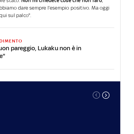
pre stato.
Non mi chiedete cose che non farò
,
obbiamo dare sempre l’esempio positivo. Ma oggi
qui sul palco".
DIMENTO
uon pareggio, Lukaku non è in
e"