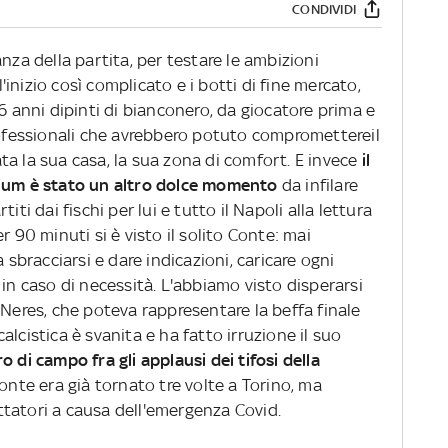
CONDIVIDI
nza della partita, per testare le ambizioni
inizio così complicato e i botti di fine mercato,
6 anni dipinti di bianconero, da giocatore prima e
professionali che avrebbero potuto compromettereil
a la sua casa, la sua zona di comfort. E invece
il
dium è stato un altro dolce momento
da infilare
artiti dai fischi per lui e tutto il Napoli alla lettura
r 90 minuti si è visto il solito Conte: mai
 sbracciarsi e dare indicazioni, caricare ogni
 in caso di necessità. L'abbiamo visto disperarsi
 Neres, che poteva rappresentare la beffa finale
 calcistica è svanita e ha fatto irruzione il suo
o di campo fra gli applausi dei tifosi della
Conte era già tornato tre volte a Torino, ma
tatori a causa dell'emergenza Covid.