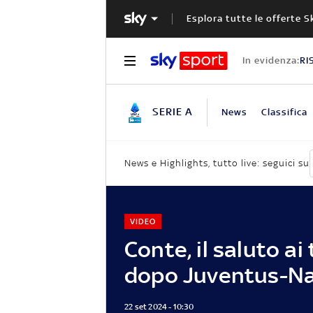
Esplora tutte le offerte S
In evidenza:
RI
SERIE A
News
Classifica
News e Highlights, tutto live: seguici su
VIDEO
Conte, il saluto ai 
dopo Juventus-Na
22 set 2024 - 10:30