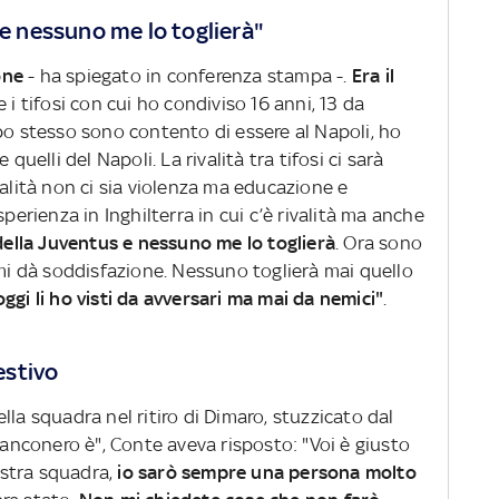
 e nessuno me lo toglierà"
one
- ha spiegato in conferenza stampa -.
Era il
re i tifosi con cui ho condiviso 16 anni, 13 da
po stesso sono contento di essere al Napoli, ho
quelli del Napoli. La rivalità tra tifosi ci sarà
valità non ci sia violenza ma educazione e
sperienza in Inghilterra in cui c’è rivalità ma anche
 della Juventus e nessuno me lo toglierà
. Ora sono
 mi dà soddisfazione. Nessuno toglierà mai quello
 oggi li ho visti da avversari ma mai da nemici"
.
 estivo
lla squadra nel ritiro di Dimaro, stuzzicato dal
bianconero è", Conte aveva risposto: "Voi è giusto
nostra squadra,
io sarò sempre una persona molto