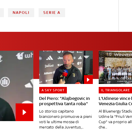
NAPOLI
SERIE A
A SKY SPORT
IL TRIANGOLARE
Del Piero: "Alajbegovic in
L'Udinese vince l
prospettiva tanta roba"
Venezia Giulia 
Lo storico capitano
Al Bluenergy Stadi
bianconero promuove a pieni
Udine la "Friuli Ven
voti le ultime mosse di
Cup" va proprio al
mercato della Juventus,...
che...