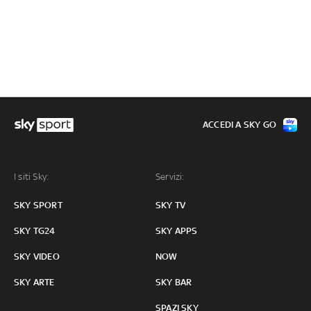
ACCEDI A SKY GO
I siti Sky:
Servizi:
SKY SPORT
SKY TV
SKY TG24
SKY APPS
SKY VIDEO
NOW
SKY ARTE
SKY BAR
SPAZI SKY