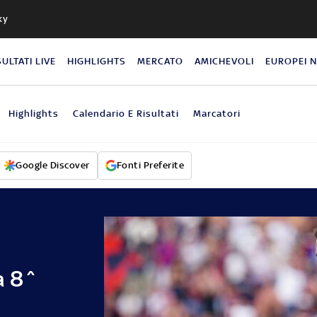
ky
SULTATI LIVE
HIGHLIGHTS
MERCATO
AMICHEVOLI
EUROPEI 
Highlights
Calendario E Risultati
Marcatori
Google Discover
Fonti Preferite
a 8^