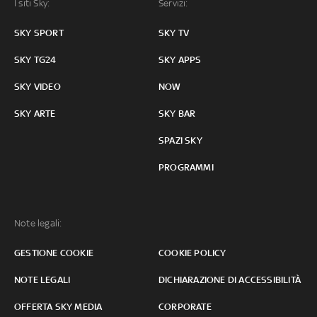
I siti Sky:
Servizi:
SKY SPORT
SKY TV
SKY TG24
SKY APPS
SKY VIDEO
NOW
SKY ARTE
SKY BAR
SPAZI SKY
PROGRAMMI
Note legali:
GESTIONE COOKIE
COOKIE POLICY
NOTE LEGALI
DICHIARAZIONE DI ACCESSIBILITÀ
OFFERTA SKY MEDIA
CORPORATE