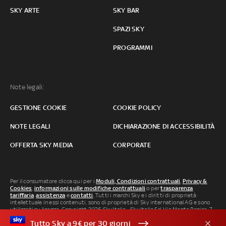
SKY ARTE
SKY BAR
SPAZI SKY
PROGRAMMI
Note legali:
GESTIONE COOKIE
COOKIE POLICY
NOTE LEGALI
DICHIARAZIONE DI ACCESSIBILITÀ
OFFERTA SKY MEDIA
CORPORATE
Per il consumatore clicca qui per i
Moduli, Condizioni contrattuali
,
Privacy &
Cookies
,
informazioni sulle modifiche contrattuali
o per
trasparenza
tariffaria
,
assistenza
e
contatti
. Tutti i marchi Sky e i diritti di proprietà
intellettuale in essi contenuti, sono di proprietà di Sky international AG e sono
utilizzati su licenza. Copyright 2026 Sky Italia - Sky Italia Srl Via Monte Penice, 7 -
20138 Milano P.IVA 04619241005. SkyTG24: ISSN 3035-1537 e SkySport: ISSN
Tutto Sky a 9€ per 30 giorni
3035-1545.
Segnalazione Abusi