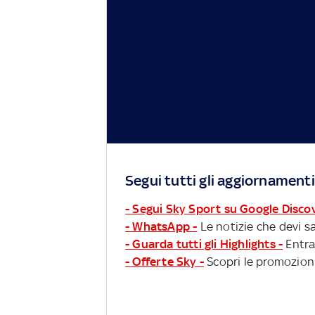
Segui tutti gli aggiornamenti
- Segui Sky Sport su Google Disco
- WhatsApp -
Le notizie che devi sa
- Guarda tutti gli Highlights -
Entra
- Offerte Sky -
Scopri le promozioni