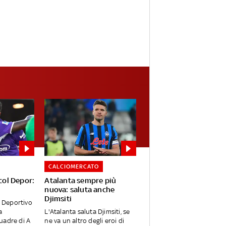
CALCIOMERCATO
 col Depor:
Atalanta sempre più
nuova: saluta anche
Djimsiti
e Deportivo
a
L'Atalanta saluta Djimsiti, se
uadre di A
ne va un altro degli eroi di