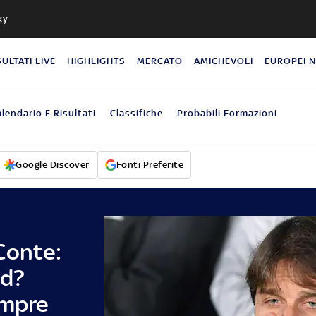
ky
SULTATI LIVE
HIGHLIGHTS
MERCATO
AMICHEVOLI
EUROPEI 
lendario E Risultati
Classifiche
Probabili Formazioni
Google Discover
Fonti Preferite
Conte:
nd?
empre