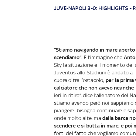
JUVE-NAPOLI 3-0:
HIGHLIGHTS
-
P
“Stiamo navigando in mare aperto 
scendiamo”.
È l’immagine che
Anto
Sky la situazione e il momento del 
Juventus allo Stadium è andato a -9
cuore oltre l’ostacolo,
per la prima 
calciatore che non avevo neanche 
ieri in ritiro”, dice l’allenatore del
stiamo avendo però noi sappiamo c
piangere: bisogna continuare e sa
onde molto alte, ma
dalla barca n
scendere e si butta in mare, e poi 
forti del fatto che vogliamo comun