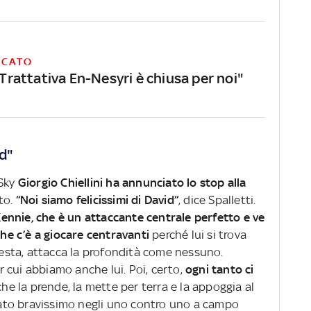
RCATO
 "Trattativa En-Nesyri è chiusa per noi"
id"
 Sky
Giorgio Chiellini ha annunciato lo stop alla
to.
“Noi siamo felicissimi di David”
, dice Spalletti.
nnie, che è un attaccante centrale perfetto e ve
che c’è a giocare centravanti
perché lui si trova
 testa, attacca la profondità come nessuno.
 cui abbiamo anche lui. Poi, certo,
ogni tanto ci
che la prende, la mette per terra e la appoggia al
ato bravissimo negli uno contro uno a campo