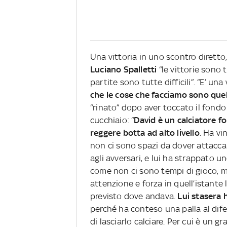
Una vittoria in uno scontro diretto
Luciano Spalletti
“le vittorie sono 
partite sono tutte difficili”. “E’ u
che le cose che facciamo sono quel
“rinato” dopo aver toccato il fondo
cucchiaio: “
David è un calciatore f
reggere botta ad alto livello
. Ha vi
non ci sono spazi da dover attaccare
agli avversari, e lui ha strappato u
come non ci sono tempi di gioco, ma 
attenzione e forza in quell’istante l
previsto dove andava.
Lui stasera 
perché ha conteso una palla al dife
di lasciarlo calciare. Per cui è un gra