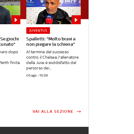
JUVENTUS
Se giochi
Spalletti: "Molto bravi a
rtunato"
non piegare la schiena"
onero dopo
Al termine del successo
contro il Chelsea, l'allenatore
Perth finita
della Juve è soddisfatto del
percorso dei...
05 ago - 15:59
VAI ALLA SEZIONE