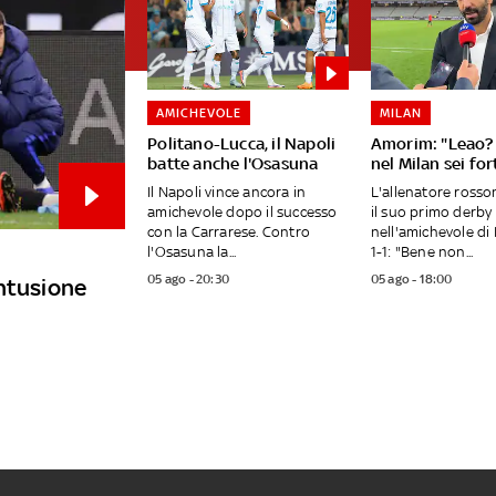
AMICHEVOLE
MILAN
Politano-Lucca, il Napoli
Amorim: "Leao? 
batte anche l'Osasuna
nel Milan sei fo
Il Napoli vince ancora in
L'allenatore ross
amichevole dopo il successo
il suo primo derby
con la Carrarese. Contro
nell'amichevole di 
l'Osasuna la...
1-1: "Bene non...
05 ago - 20:30
05 ago - 18:00
ontusione