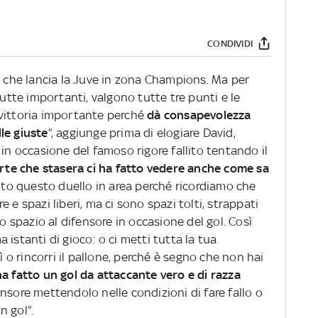
CONDIVIDI
, che lancia la Juve in zona Champions. Ma per
tutte importanti, valgono tutte tre punti e le
na vittoria importante perché
dà consapevolezza
le giuste
”, aggiunge prima di elogiare David,
 in occasione del famoso rigore fallito tentando il
orte che stasera ci ha fatto vedere anche come sa
nto questo duello in area perché ricordiamo che
 e spazi liberi, ma ci sono spazi tolti, strappati
no spazio al difensore in occasione del gol. Così
istanti di gioco: o ci metti tutta la tua
ì o rincorri il pallone, perché è segno che non hai
ha fatto un gol da attaccante vero e di razza
nsore mettendolo nelle condizioni di fare fallo o
n gol”.