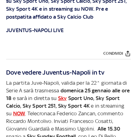
su
Sky
Sport Uno, Sky Sport Calcio, Sky Sport 251,
Sky Sport 4K e in streaming su
NOW
. Pre e
postpatita affidato a Sky Calcio Club
JUVENTUS-NAPOLI LIVE
CONDIVIDI
Dove vedere Juventus-Napoli in tv
La partita Juve-Napoli, valida per la 22^ giornata di
Serie A sarà trasmessa
domenica 25 gennaio alle ore
18
e sarà in diretta su
Sky
Sport Uno, Sky Sport
Calcio, Sky Sport 251, Sky Sport 4K
e in streaming
su
NOW
. Telecronaca Federico Zancan, commento
Riccardo Montolivo. Inviati Francesco Cosatti,
Giovanni Guardalà e Massimo Ugolini.
Alle 15.30
spazio a
Sky Sunday Football
, con
Leo Di Bello,