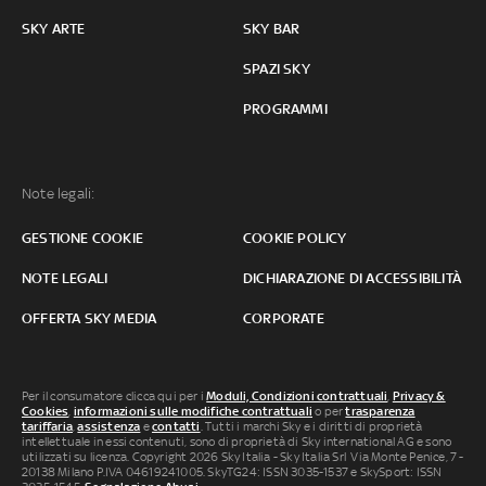
SKY ARTE
SKY BAR
SPAZI SKY
PROGRAMMI
Note legali:
GESTIONE COOKIE
COOKIE POLICY
NOTE LEGALI
DICHIARAZIONE DI ACCESSIBILITÀ
OFFERTA SKY MEDIA
CORPORATE
Per il consumatore clicca qui per i
Moduli, Condizioni contrattuali
,
Privacy &
Cookies
,
informazioni sulle modifiche contrattuali
o per
trasparenza
tariffaria
,
assistenza
e
contatti
. Tutti i marchi Sky e i diritti di proprietà
intellettuale in essi contenuti, sono di proprietà di Sky international AG e sono
utilizzati su licenza. Copyright 2026 Sky Italia - Sky Italia Srl Via Monte Penice, 7 -
20138 Milano P.IVA 04619241005. SkyTG24: ISSN 3035-1537 e SkySport: ISSN