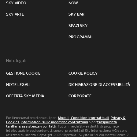
SKY VIDEO
NOW
SKY ARTE
SKY BAR
SPAZI SKY
PROGRAMMI
Note legali:
GESTIONE COOKIE
COOKIE POLICY
NOTE LEGALI
DICHIARAZIONE DI ACCESSIBILITÀ
OFFERTA SKY MEDIA
CORPORATE
Per il consumatore clicca qui per i
Moduli, Condizioni contrattuali
,
Privacy &
Cookies
,
informazioni sulle modifiche contrattuali
o per
trasparenza
tariffaria
,
assistenza
e
contatti
. Tutti i marchi Sky e i diritti di proprietà
intellettuale in essi contenuti, sono di proprietà di Sky international AG e sono
utilizzati su licenza. Copyright 2026 Sky Italia - Sky Italia Srl Via Monte Penice, 7 -