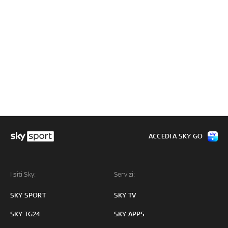
ACCEDI A SKY GO
I siti Sky:
Servizi:
SKY SPORT
SKY TV
SKY TG24
SKY APPS