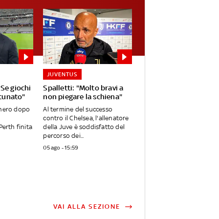
JUVENTUS
Se giochi
Spalletti: "Molto bravi a
rtunato"
non piegare la schiena"
onero dopo
Al termine del successo
contro il Chelsea, l'allenatore
Perth finita
della Juve è soddisfatto del
percorso dei...
05 ago - 15:59
VAI ALLA SEZIONE