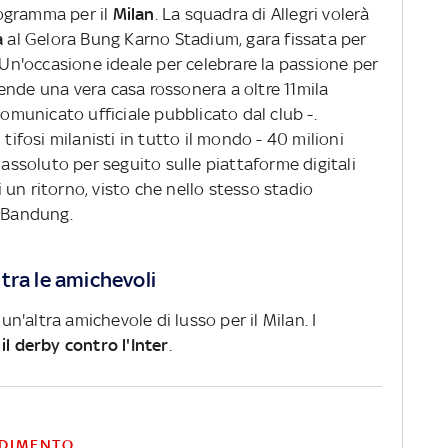
ogramma per il
Milan
. La squadra di Allegri volerà
a
al Gelora Bung Karno Stadium, gara fissata per
"Un'occasione ideale per celebrare la passione per
o rende una vera casa rossonera a oltre 11mila
comunicato ufficiale pubblicato dal club -.
 tifosi milanisti in tutto il mondo - 40 milioni
 assoluto per seguito sulle piattaforme digitali
di un ritorno, visto che nello stesso stadio
b Bandung.
tra le amichevoli
 un'altra amichevole di lusso per il Milan. I
il derby contro l'Inter
.
DIMENTO