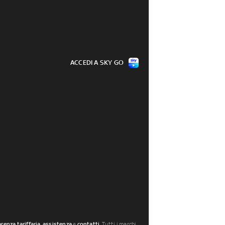
ACCEDI A SKY GO
renza tariffaria
,
assistenza
e
contatti
. Tutti i marchi