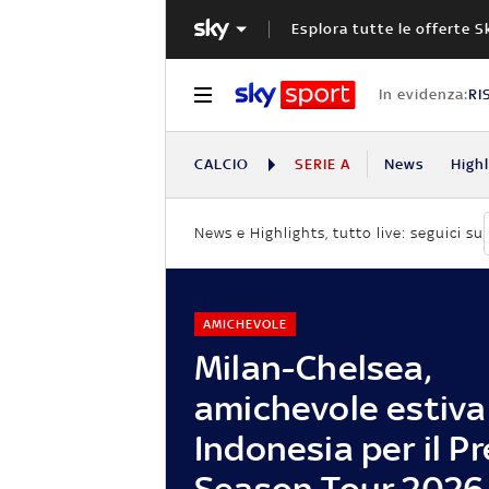
Esplora tutte le offerte S
In evidenza:
RI
CALCIO
SERIE A
News
High
News e Highlights, tutto live: seguici su
AMICHEVOLE
Milan-Chelsea,
amichevole estiva
Indonesia per il Pr
Season Tour 2026