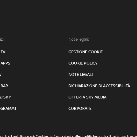
izi:
Note legali:
 TV
GESTIONE COOKIE
 APPS
COOKIE POLICY
W
NOTE LEGALI
 BAR
DICHIARAZIONE DI ACCESSIBILITÀ
ZI SKY
OFFERTA SKY MEDIA
GRAMMI
CORPORATE
contrattuali
,
Privacy & Cookies
,
informazioni sulle modifiche contrattuali
o per
traspa