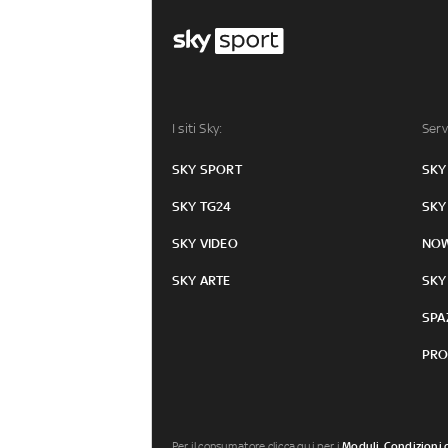
I siti Sky:
Serv
SKY SPORT
SKY
SKY TG24
SKY
SKY VIDEO
NO
SKY ARTE
SKY
SPA
PRO
Per il consumatore clicca qui per i
Moduli, Condizioni 