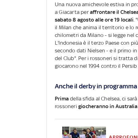
Una nuova amichevole estiva in pr
a Giacarta per
affrontare il Chelse
sabato 8 agosto alle ore 19 locali
. 
il Milan che anima il territorio e l
chilometri da Milano - si legge nel 
L'Indonesia è il terzo Paese con più
secondo dati Nielsen - e il primo in
del Club". Per i rossoneri si tratta 
giocarono nel 1994 contro il Persi
Anche il derby in programma 
Prima
della sfida al Chelsea, ci sarà
rossoneri
giocheranno in Australia 
APPROFON