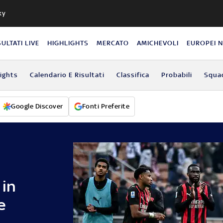
ky
SULTATI LIVE
HIGHLIGHTS
MERCATO
AMICHEVOLI
EUROPEI 
lights
Calendario E Risultati
Classifica
Probabili
Squa
Google Discover
Fonti Preferite
 in
e