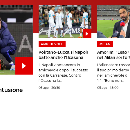
AMICHEVOLE
MILAN
Politano-Lucca, il Napoli
Amorim: "Leao? 
batte anche l'Osasuna
nel Milan sei fo
Il Napoli vince ancora in
L'allenatore ross
amichevole dopo il successo
il suo primo derby
con la Carrarese. Contro
nell'amichevole di 
l'Osasuna la...
1-1: "Bene non...
05 ago - 20:30
05 ago - 18:00
ontusione