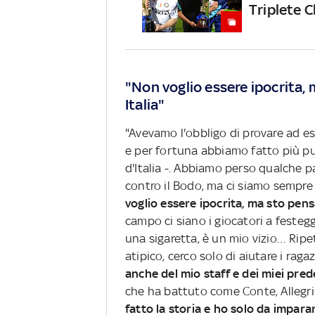
Triplete C
"Non voglio essere ipocrita, 
Italia"
"Avevamo l'obbligo di provare ad e
e per fortuna abbiamo fatto più pun
d'Italia -. Abbiamo perso qualche p
contro il Bodo, ma ci siamo sempre r
voglio essere ipocrita, ma sto pens
campo ci siano i giocatori a festeg
una sigaretta, è un mio vizio… Rip
atipico, cerco solo di aiutare i raga
anche del mio staff e dei miei pred
che ha battuto come Conte, Allegri
fatto la storia e ho solo da imparar