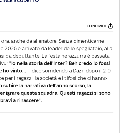
CIALE SCUDETTO
CONDIVIDI
, ora, anche da allenatore. Senza dimenticarne
o 2026 è arrivato da leader dello spogliatoio, alla
si da debuttante. La festa nerazzurra è passata
ivu:
"Io nella storia dell'Inter? Beh credo lo fossi
e ho vinto…
— dice sorridendo a Dazn dopo il 2-0
 per i ragazzi, la società e i tifosi che ci hanno
subire la narrativa dell'anno scorso, la
 denigrare questa squadra. Questi ragazzi si sono
bravi a rinascere".