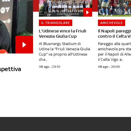
IL TRIANGOLARE
AMICHEVOLE
L'Udinese vince la Friuli
Il Napoli pareggi
Venezia Giulia Cup
contro il Celta V
Al Bluenergy Stadium di
Pareggio alla quar
Udine la "Friuli Venezia Giulia
amichevole pre st
Cup" va proprio all'Udinese
per il Napoli di All
che...
il Celta Vigo a...
08 ago - 23:10
08 ago - 20:00
ospettiva