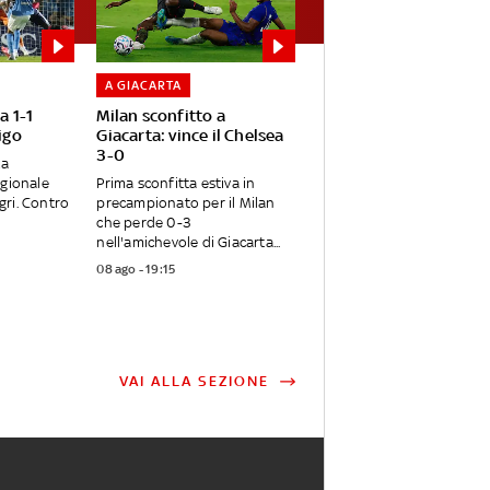
A GIACARTA
a 1-1
Milan sconfitto a
igo
Giacarta: vince il Chelsea
3-0
ta
agionale
Prima sconfitta estiva in
egri. Contro
precampionato per il Milan
che perde 0-3
nell'amichevole di Giacarta...
08 ago - 19:15
VAI ALLA SEZIONE