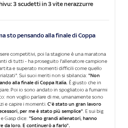
hivu: 3 scudetti in 3 vite nerazzurre
ma sto pensando alla finale di Coppa
ssere competitivi, poi la stagione è una maratona
ti di tutti - ha proseguito l'allenatore campione
artita e superato momenti difficili come quello
ialzati". Sui suoi meriti non si sbilancia:
"Non
ando alla finale di Coppa Italia.
È giusto che in
giare. Poi io sono andato in spogliatoio a fumarmi
eto: non voglio parlare di me, umanamente sono
zzi e capire i momenti.
C'è stato un gran lavoro
ecessori, per me è stato più semplice"
. E sui big
 e Gasp dice:
"Sono grandi allenatori, hanno
e da loro. E continuerò a farlo".