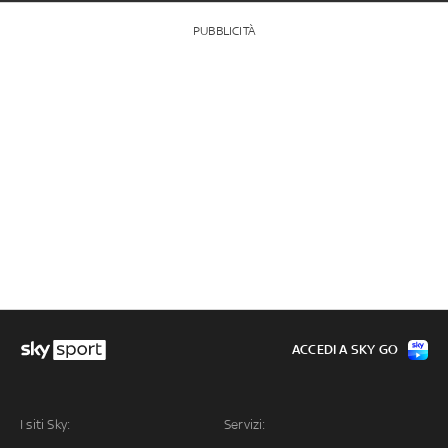
PUBBLICITÀ
ACCEDI A SKY GO
I siti Sky:
Servizi: