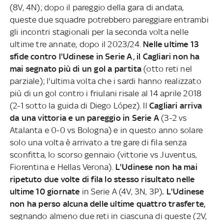
(8V, 4N); dopo il pareggio della gara di andata,
queste due squadre potrebbero pareggiare entrambi
gli incontri stagionali per la seconda volta nelle
ultime tre annate, dopo il 2023/24.
Nelle ultime 13
sfide contro l'Udinese in Serie A, il Cagliari non ha
mai segnato più di un gol a partita
(otto reti nel
parziale); l'ultima volta che i sardi hanno realizzato
più di un gol contro i friulani risale al 14 aprile 2018
(2-1 sotto la guida di Diego López). Il
Cagliari arriva
da una vittoria e un pareggio in Serie A
(3-2 vs
Atalanta e 0-0 vs Bologna) e in questo anno solare
solo una volta è arrivato a tre gare di fila senza
sconfitta, lo scorso gennaio (vittorie vs Juventus,
Fiorentina e Hellas Verona).
L'Udinese non ha mai
ripetuto due volte di fila lo stesso risultato nelle
ultime 10 giornate
in Serie A (4V, 3N, 3P)
.
L'Udinese
non ha perso alcuna delle ultime quattro trasferte,
segnando almeno due reti in ciascuna di queste (2V,