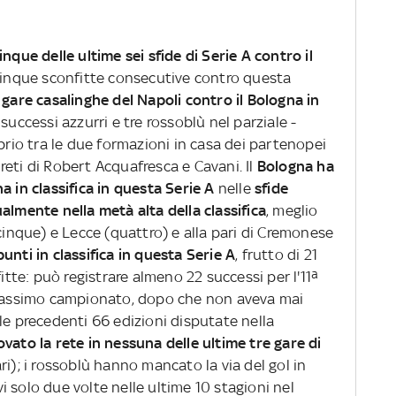
que delle ultime sei sfide di Serie A contro il
cinque sconfitte consecutive contro questa
 gare casalinghe del Napoli contro il Bologna in
 successi azzurri e tre rossoblù nel parziale -
ibrio tra le due formazioni in casa dei partenopei
e reti di Robert Acquafresca e Cavani. Il
Bologna ha
a in classifica in questa Serie A
nelle
sfide
almente nella metà alta della classifica
, meglio
(cinque) e Lecce (quattro) e alla pari di Cremonese
punti in classifica in questa Serie A
, frutto di 21
fitte: può registrare almeno 22 successi per l'11ª
l massimo campionato, dopo che non aveva mai
le precedenti 66 edizioni disputate nella
vato la rete in nessuna delle ultime tre gare di
i); i rossoblù hanno mancato la via del gol in
 solo due volte nelle ultime 10 stagioni nel