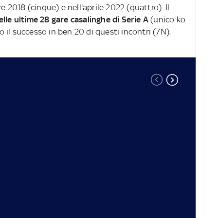
2018 (cinque) e nell'aprile 2022 (quattro).
Il
lle ultime 28 gare casalinghe di Serie A
(unico ko
do il successo in ben 20 di questi incontri (7N).