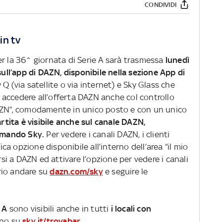
CONDIVIDI
in tv
r la 36^ giornata di Serie A sarà trasmessa
lunedì
sull’app di DAZN, disponibile nella sezione App di
Q (via satellite o via internet) e Sky Glass che
accedere all’offerta DAZN anche col controllo
DAZN”, comodamente in unico posto e con un unico
rtita è visibile anche sul canale DAZN,
comando Sky.
Per vedere i canali DAZN, i clienti
a opzione disponibile all’interno dell’area “il mio
si a DAZN ed attivare l’opzione per vedere i canali
rio andare su
dazn.com/sky
e seguire le
 A
sono visibili anche in tutti
i locali con
cino su
sky.it/trovabar
.