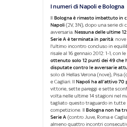
I numeri di Napoli e Bologna
Il
Bologna è rimasto imbattuto in cin
Napoli
(2V, 3N), dopo una serie di 
avversaria.
Nessuna delle ultime 12
Serie A è terminata in parità
: nove
l'ultimo incontro concluso in equil
risale al 16 gennaio 2012: 1-1, con l
ottenuto solo 12 punti dei 49 che h
disputate contro le avversarie attu
solo di Hellas Verona (nove), Pisa 
e Cagliari. Il
Napoli ha all'attivo 70 
vittorie, sette pareggi e sette scon
volta nelle ultime 14 stagioni ne
tagliato questo traguardo in tutte 
competizione. Il
Bologna non ha tro
Serie A
(contro Juve, Roma e Cagliar
almeno quattro incontri consecutivi