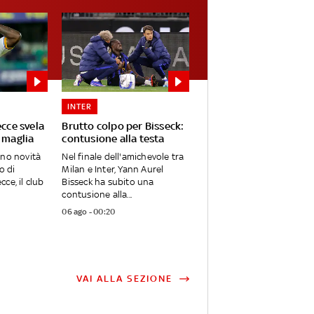
INTER
ecce svela
Brutto colpo per Bisseck:
 maglia
contusione alla testa
ano novità
Nel finale dell'amichevole tra
o di
Milan e Inter, Yann Aurel
ce, il club
Bisseck ha subito una
contusione alla...
06 ago - 00:20
VAI ALLA SEZIONE