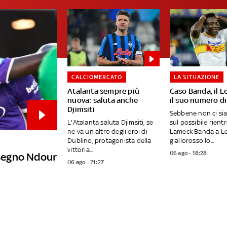
CALCIOMERCATO
LA SITUAZIONE
Atalanta sempre più
Caso Banda, il L
nuova: saluta anche
il suo numero di
Djimsiti
Sebbene non ci si
L'Atalanta saluta Djimsiti, se
sul possibile rientr
ne va un altro degli eroi di
Lameck Banda a Lec
Dublino, protagonista della
giallorosso lo...
vittoria...
06 ago - 18:28
a segno Ndour
06 ago - 21:27