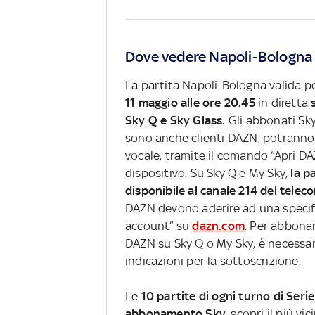
Dove vedere Napoli-Bologna 
La partita Napoli-Bologna valida pe
11 maggio alle ore 20.45
in diretta
Sky Q e Sky Glass.
Gli abbonati Sky 
sono anche clienti DAZN, potranno 
vocale, tramite il comando “Apri 
dispositivo. Su Sky Q e My Sky,
la pa
disponibile al canale 214 del tele
DAZN devono aderire ad una specific
account” su
dazn.com
. Per abbonar
DAZN su Sky Q o My Sky, è necessa
indicazioni per la sottoscrizione.
Le
10 partite di ogni turno di Serie
abbonamento Sky
, scopri il più vi