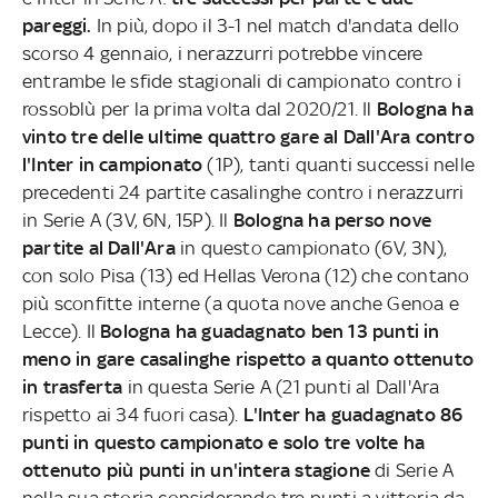
pareggi.
In più, dopo il 3-1 nel match d'andata dello
scorso 4 gennaio, i nerazzurri potrebbe vincere
entrambe le sfide stagionali di campionato contro i
rossoblù per la prima volta dal 2020/21. Il
Bologna ha
vinto tre delle ultime quattro gare al Dall'Ara contro
l'Inter in campionato
(1P), tanti quanti successi nelle
precedenti 24 partite casalinghe contro i nerazzurri
in Serie A (3V, 6N, 15P). Il
Bologna ha perso nove
partite al Dall'Ara
in questo campionato (6V, 3N),
con solo Pisa (13) ed Hellas Verona (12) che contano
più sconfitte interne (a quota nove anche Genoa e
Lecce). Il
Bologna ha guadagnato ben 13 punti in
meno in gare casalinghe rispetto a quanto ottenuto
in trasferta
in questa Serie A (21 punti al Dall'Ara
rispetto ai 34 fuori casa).
L'Inter ha guadagnato 86
punti in questo campionato e solo tre volte ha
ottenuto più punti in un'intera stagione
di Serie A