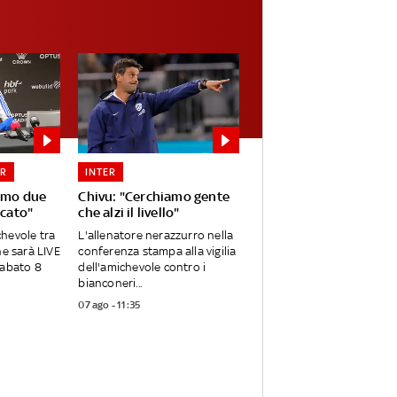
ER
INTER
iamo due
Chivu: "Cerchiamo gente
rcato"
che alzi il livello"
ichevole tra
L'allenatore nerazzurro nella
he sarà LIVE
conferenza stampa alla vigilia
sabato 8
dell'amichevole contro i
bianconeri...
07 ago - 11:35