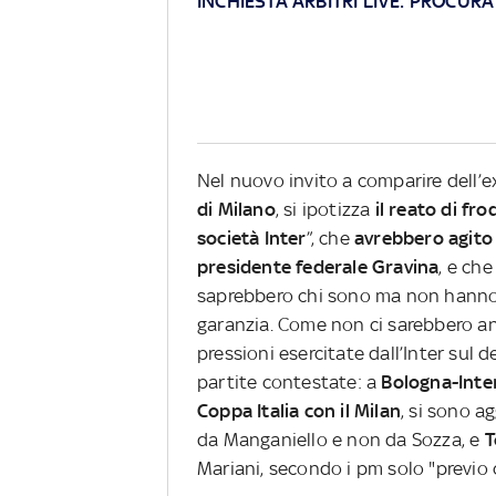
INCHIESTA ARBITRI LIVE: PROCUR
Nel nuovo invito a comparire dell’
di Milano
, si ipotizza
il reato di fr
società Inter
”, che
avrebbero agito 
presidente federale Gravina
, e ch
saprebbero chi sono ma non hanno 
garanzia. Come non ci sarebbero anc
pressioni esercitate dall’Inter sul d
partite contestate: a
Bologna-Inte
Coppa Italia con il Milan
, si sono a
da Manganiello e non da Sozza, e
T
Mariani, secondo i pm solo "previo