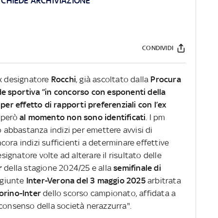
A CHIEDE ARCHIVIAZIONE
CONDIVIDI
ex designatore
Rocchi
, già ascoltato dalla
Procura
ode sportiva “in concorso con esponenti della
per effetto di rapporti preferenziali con l’ex
e però
al momento non sono identificati
. I pm
abbastanza indizi per emettere avvisi di
ora indizi sufficienti a determinare effettive
esignatore volte ad alterare il risultato delle
r
della stagione 2024/25 e alla
semifinale di
ggiunte
Inter-Verona del 3 maggio 2025
arbitrata
orino-Inter
dello scorso campionato, affidata a
 consenso della società nerazzurra".