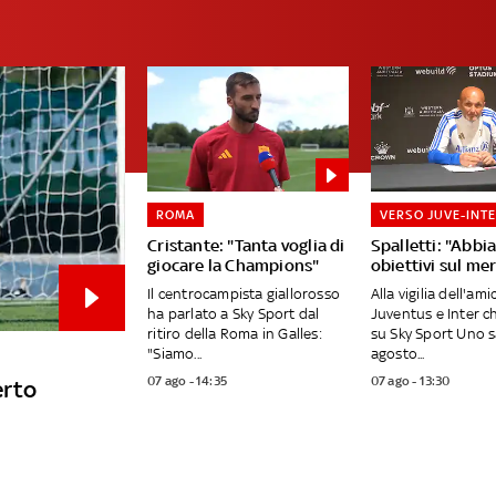
ROMA
VERSO JUVE-INT
Cristante: "Tanta voglia di
Spalletti: "Abb
giocare la Champions"
obiettivi sul me
Il centrocampista giallorosso
Alla vigilia dell'am
ha parlato a Sky Sport dal
Juventus e Inter c
ritiro della Roma in Galles:
su Sky Sport Uno 
"Siamo...
agosto...
07 ago - 14:35
07 ago - 13:30
erto