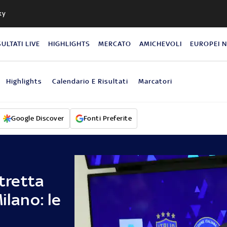
ky
SULTATI LIVE
HIGHLIGHTS
MERCATO
AMICHEVOLI
EUROPEI 
Highlights
Calendario E Risultati
Marcatori
Google Discover
Fonti Preferite
stretta
ilano: le