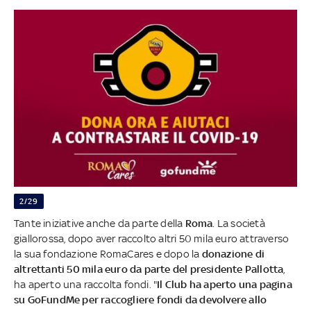
2/29
Tante iniziative anche da parte della
Roma
. La società
giallorossa, dopo aver raccolto altri 50 mila euro attraverso
la sua fondazione RomaCares e dopo la
donazione di
altrettanti 50 mila euro da parte del presidente Pallotta
,
ha aperto una raccolta fondi. "
Il Club ha aperto una pagina
su GoFundMe per raccogliere fondi da devolvere allo