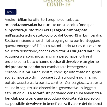
12/29
Anche il
Milan
ha offerto il proprio contributo.
"
#FondazioneMilan ha istituito una raccolta fondi per
supportare gli sforzi di AREU, l’agenzia impegnata
nell'assistere chi è stato colpito dal Covid-19 in Lombardia
.
Sostieni insieme a noi chi lotta ogni giorno per fronteggiare
questa emergenza! 👉🏻 http://acmi.land/FM-Covid-19". Oltre
a questa donazione, anche
i calciatori e i dirigenti del club
rossonero
si sono mossi in prima persona per offrire il
proprio contributo e
hanno deciso di devolvere un giorno
del proprio stipendio
per combattere l'emergenza
Coronavirus. "AC Milan, inoltre, come già informato nei giorni
scorsi, ha deciso di rimborsare tutti i tifosi che non hanno
potuto assistere alla partita contro il Genoa, giocata a porte
chiuse in seguito alle disposizioni governative - si legge sul
sito ufficiale -.
La società sta parlando con i suoi abbonati e
fan club per creare una procedura dedicata attraverso cui
sia possibile devolvere in beneficenza il valore dei rimborsi