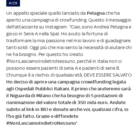
4/29
Un appello speciale quello lanciato da
Petagna
che ha
aperto una campagna di crowfunding. Questo il messaggio
dell'attaccante su Instagram: "Ciao, sono Andrea Petagna e
gioco in Serie A nella Spal. Ho avuto la fortuna di
trasformare la mia passione nel mio lavoro e di guadagnare
tanti soldi. Oggi più che mai sento la necessità di aiutare chi
ne ha bisogno. Per questo
ho creato
#NonLasciamoIndietroNessuno, perché in Italia non ci
possono essere pazienti di seria A e pazienti di serie B.
Chiunque è a rischio, di qualsiasi età, DEVE ESSERE SALVATO.
Ho deciso di aprire una campagna crowdfunding legata
agli Ospedali Pubblici Italiani. Il primo che aiuteremo sarà
il Niguarda di Milano che ha bisogno di 5 postazioni di
rianimazione del valore totale di 350 mila euro. Andate
subito al link in BIO e donate anche voi, qualsiasi cifra, io
l’ho già fatto. Grazie e diffondete
#NonLasciamoIndietroNessuno
".