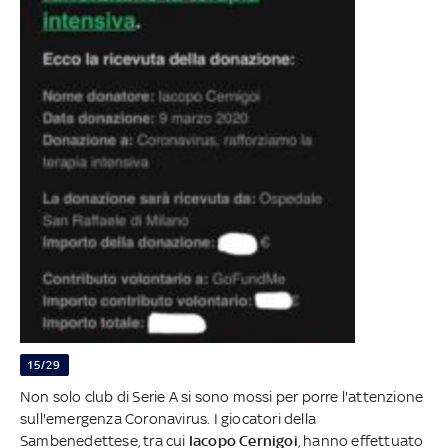
15/29
Non solo club di Serie A si sono mossi per porre l'attenzione
sull'emergenza Coronavirus. I giocatori della
Sambenedettese, tra cui
Iacopo Cernigoi
, hanno effettuato