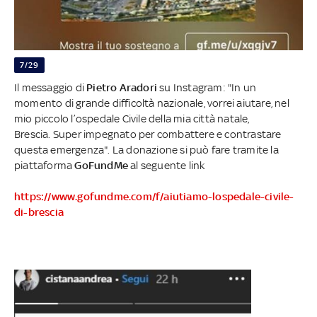
7/29
Il messaggio di
Pietro Aradori
su Instagram: "In un
momento di grande difficoltà nazionale, vorrei aiutare, nel
mio piccolo l’ospedale Civile della mia città natale,
Brescia. Super impegnato per combattere e contrastare
questa emergenza". La donazione si può fare tramite la
piattaforma
GoFundMe
al seguente link
https://www.gofundme.com/f/aiutiamo-lospedale-civile-
di-brescia