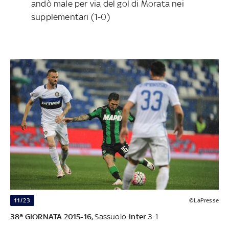
andò male per via del gol di Morata nei
supplementari (1-0)
11/23
©LaPresse
38ª GIORNATA 2015-16,
Sassuolo-
Inter
3-1