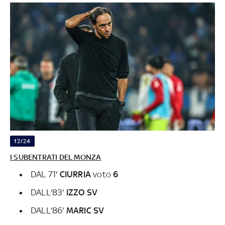
12/24
I SUBENTRATI DEL MONZA
DAL 71'
CIURRIA
voto
6
DALL'83'
IZZO SV
DALL'86'
MARIC SV