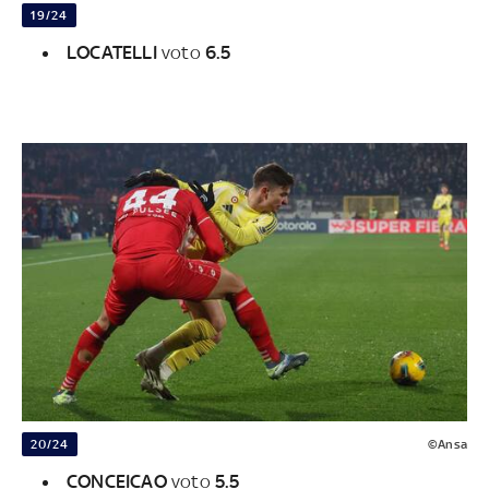
19/24
LOCATELLI
voto
6.5
20/24
©Ansa
CONCEICAO
voto
5.5