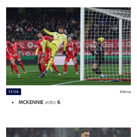
17/24
©Ansa
MCKENNIE
voto
6