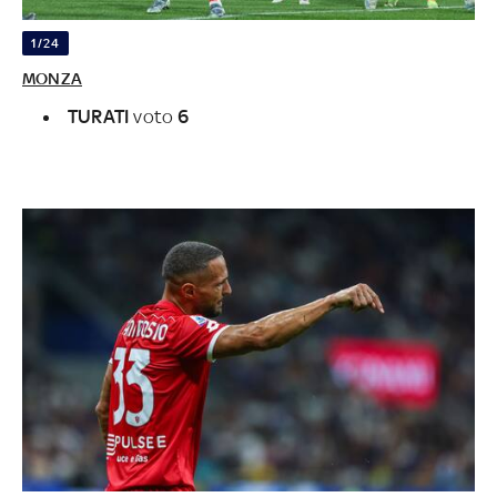
1/24
MONZA
TURATI
voto
6