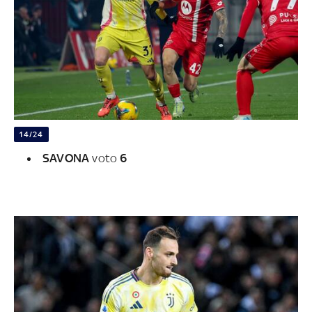
14/24
SAVONA
voto
6