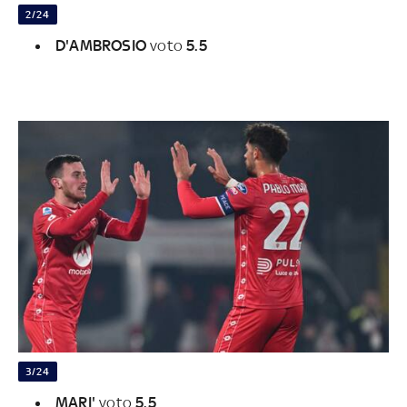
2/24
D'AMBROSIO
voto
5.5
3/24
MARI'
voto
5.5