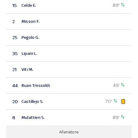
89'
15
Ceïde E.
2
Missori F.
25
Pegolo G.
35
Lipani L.
21
Viti M.
45'
44
Ruan Tressoldi
70'
20
Castillejo S.
89'
8
Mulattieri S.
Allenatore