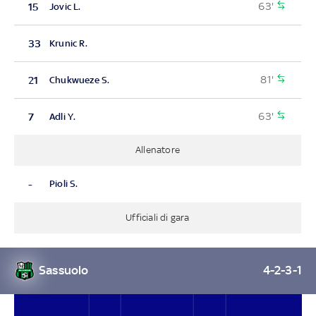
63'
15
Jovic L.
33
Krunic R.
81'
21
Chukwueze S.
63'
7
Adli Y.
Allenatore
-
Pioli S.
Ufficiali di gara
Sassuolo
4-2-3-1