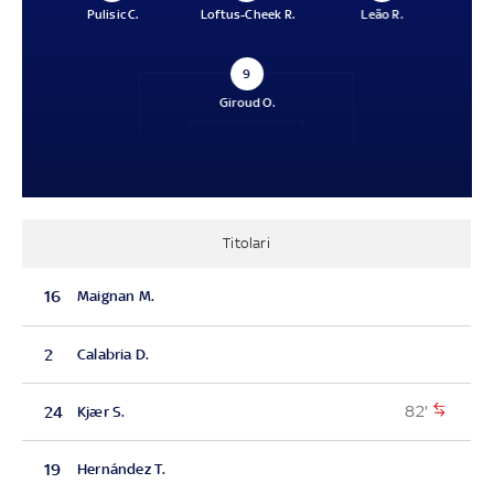
Pulisic C.
Loftus-Cheek R.
Leão R.
9
Giroud O.
Titolari
16
Maignan M.
2
Calabria D.
82'
24
Kjær S.
19
Hernández T.