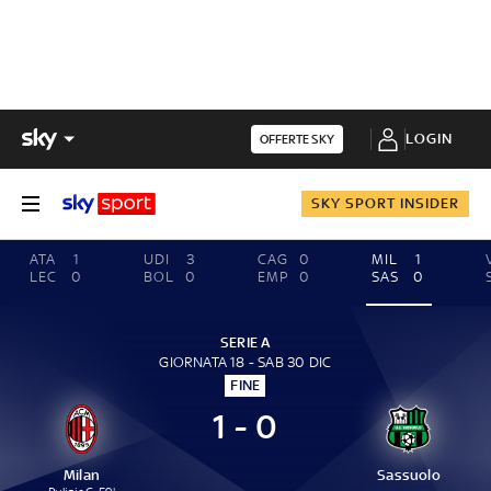
LOGIN
OFFERTE SKY
SKY SPORT INSIDER
ATA
1
UDI
3
CAG
0
MIL
1
LEC
0
BOL
0
EMP
0
SAS
0
SERIE A
GIORNATA 18 - SAB 30 DIC
FINE
1 - 0
Milan
Sassuolo