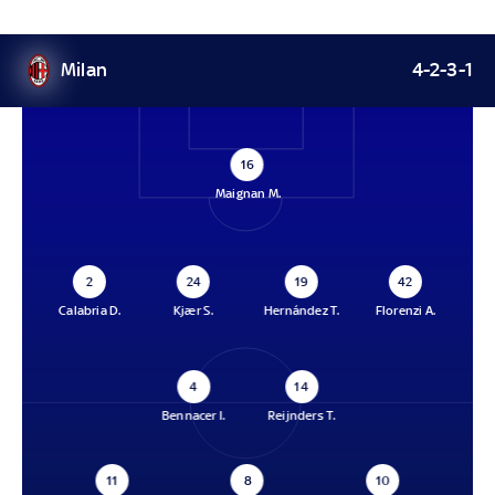
Milan
4-2-3-1
16
Maignan M.
2
24
19
42
Calabria D.
Kjær S.
Hernández T.
Florenzi A.
4
14
Bennacer I.
Reijnders T.
11
8
10