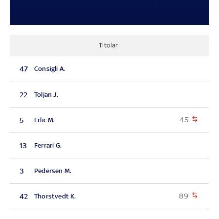
Titolari
47
Consigli A.
22
Toljan J.
45'
5
Erlic M.
13
Ferrari G.
3
Pedersen M.
89'
42
Thorstvedt K.