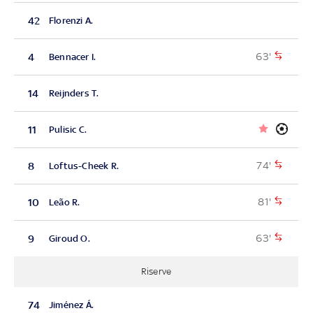
42
Florenzi A.
63'
4
Bennacer I.
14
Reijnders T.
11
Pulisic C.
74'
8
Loftus-Cheek R.
81'
10
Leão R.
63'
9
Giroud O.
Riserve
74
Jiménez Á.