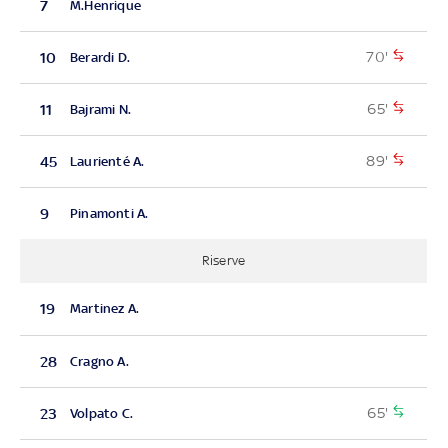
7
M.Henrique
70'
10
Berardi D.
65'
11
Bajrami N.
89'
45
Laurienté A.
9
Pinamonti A.
Riserve
19
Martinez A.
28
Cragno A.
65'
23
Volpato C.