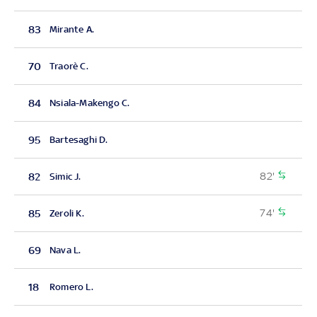
83
Mirante A.
70
Traorè C.
84
Nsiala-Makengo C.
95
Bartesaghi D.
82'
82
Simic J.
74'
85
Zeroli K.
69
Nava L.
18
Romero L.