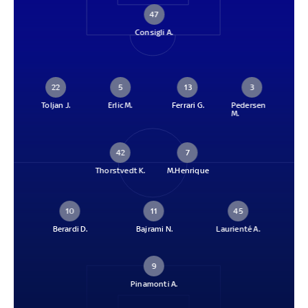
47
Consigli A.
22
5
13
3
Toljan J.
Erlic M.
Ferrari G.
Pedersen
M.
42
7
Thorstvedt K.
M.Henrique
10
11
45
Berardi D.
Bajrami N.
Laurienté A.
9
Pinamonti A.