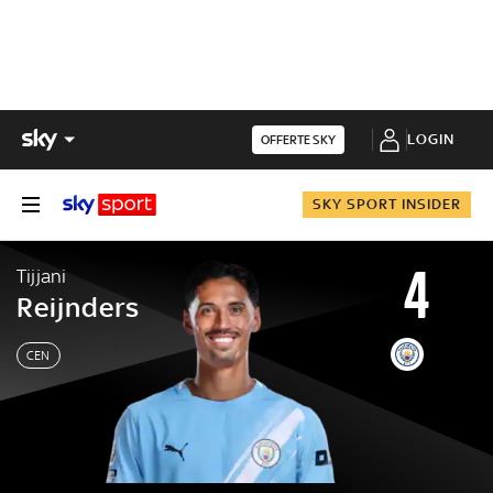
LOGIN
OFFERTE SKY
SKY SPORT INSIDER
4
Tijjani
Reijnders
CEN
Tijjani
Reijnders