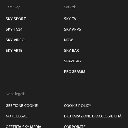
I siti Sky:
Servizi:
SKY SPORT
SKY TV
SKY TG24
SKY APPS
SKY VIDEO
NOW
SKY ARTE
SKY BAR
SPAZI SKY
PROGRAMMI
Note legali:
GESTIONE COOKIE
COOKIE POLICY
NOTE LEGALI
DICHIARAZIONE DI ACCESSIBILITÀ
OFFERTA SKY MEDIA
CORPORATE