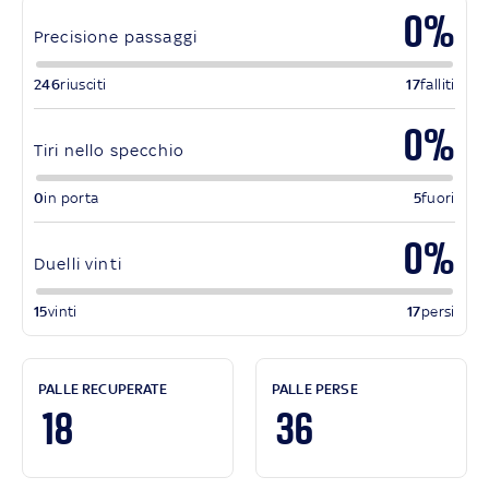
0%
Precisione passaggi
246
riusciti
17
falliti
0%
Tiri nello specchio
0
in porta
5
fuori
0%
Duelli vinti
15
vinti
17
persi
PALLE RECUPERATE
PALLE PERSE
18
36