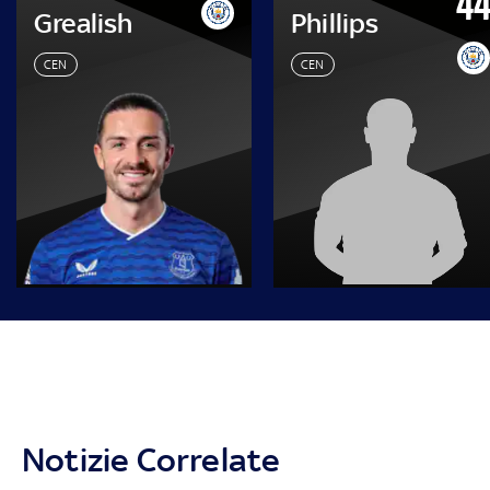
4
Grealish
Phillips
CEN
CEN
Notizie Correlate