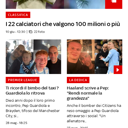
CLASSIFICA
I 22 calciatori che valgono 100 milioni o più
10 giu - 12:30
22 foto
PREMIER LEAGUE
LA DEDICA
Ti ricordi il bimbo del taxi?
Haaland scrive a Pep:
Guardiola lo ritrova
"Rendi normale la
grandezza"
Dieci anni dopo il loro primo
incontro, Pep Guardiola e
Anche il bomber dei Citizens ha
Brayden, tifoso del Manchester
reso omaggio a Pep Guardiola
City, si...
attraverso i social: "Un
allenatore...
28 mag - 18:25