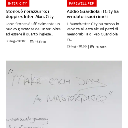
INTER-CITY
FAREWELL PEP
Stones è nerazzurro: i
Addio Guardiola: il City ha
doppi ex Inter-Man. City
venduto i suoi cimeli
John Stones è ufficialmente un
Il Manchester City ha messo in
nuovo giocatore dell'Inter: oltre
vendita all'asta alcuni pezzi di
ad essere il quarto inglese...
memorabilia di Pep Guardiola
in...
30 lug - 20:00
16 foto
29 lug - 10:55
20 foto