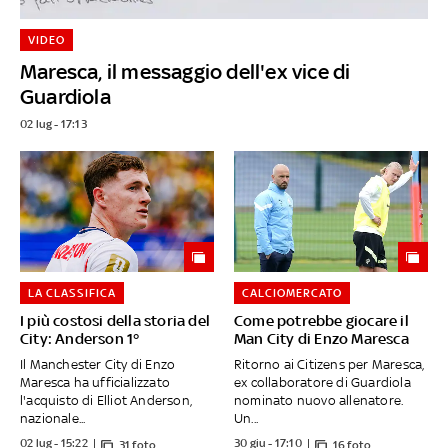
VIDEO
Maresca, il messaggio dell'ex vice di
Guardiola
02 lug - 17:13
LA CLASSIFICA
CALCIOMERCATO
I più costosi della storia del
Come potrebbe giocare il
City: Anderson 1°
Man City di Enzo Maresca
Il Manchester City di Enzo
Ritorno ai Citizens per Maresca,
Maresca ha ufficializzato
ex collaboratore di Guardiola
l'acquisto di Elliot Anderson,
nominato nuovo allenatore.
nazionale...
Un...
02 lug - 15:22
30 giu - 17:10
31 foto
16 foto