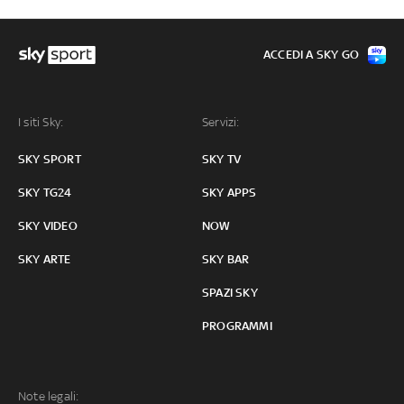
ACCEDI A SKY GO
I siti Sky:
Servizi:
SKY SPORT
SKY TV
SKY TG24
SKY APPS
SKY VIDEO
NOW
SKY ARTE
SKY BAR
SPAZI SKY
PROGRAMMI
Note legali: