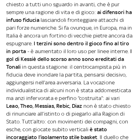
chiesto a tutti uno sguardo in avanti, che è pur
sempre una ragione di vita e di gioco:
ai difensori ha
infuso fiducia
lasciandoli fronteggiare attacchi di
pari forze numeriche. Si fa ovunque, in Europa, ma in
Italia è ancora un fortino di vecchie pietre ancora da
espugnare.
I terzini sono dentro il gioco fino al tiro
in porta
- è aumentato il loro uso per linee interne.
I
gol di Kessiè dello scorso anno sono ereditati da
Tonali
in questa stagione: il centrocampista più in
fiducia deve inondare la partita, pensarsi decisivo,
aggiungersi nell’area avversaria. La vocazione
individualistica di alcuni non è stata addomesticata
ma anzi infervorata e perfino “costruita”: ai vari
Leao, Theo, Messias, Rebic, Diaz
non è stato chiesto
di rinunciare all’istinto o di piegarlo alla Ragion di
Stato. Tutt’altro: con movimenti dei compagni, con
esche, con giocate subito verticali
è stato
incoraggiato l’isolamento stile basket
. Il duello che