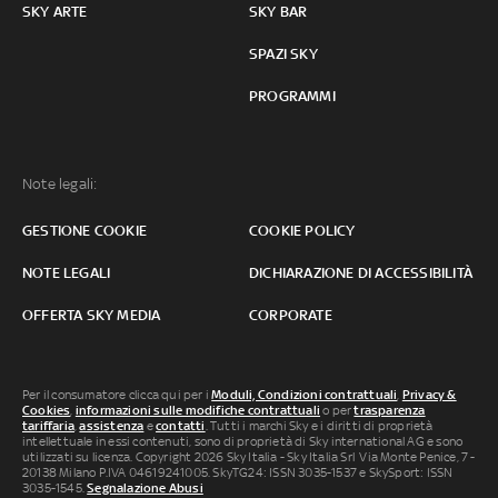
SKY ARTE
SKY BAR
SPAZI SKY
PROGRAMMI
Note legali:
GESTIONE COOKIE
COOKIE POLICY
NOTE LEGALI
DICHIARAZIONE DI ACCESSIBILITÀ
OFFERTA SKY MEDIA
CORPORATE
Per il consumatore clicca qui per i
Moduli, Condizioni contrattuali
,
Privacy &
Cookies
,
informazioni sulle modifiche contrattuali
o per
trasparenza
tariffaria
,
assistenza
e
contatti
. Tutti i marchi Sky e i diritti di proprietà
intellettuale in essi contenuti, sono di proprietà di Sky international AG e sono
utilizzati su licenza. Copyright 2026 Sky Italia - Sky Italia Srl Via Monte Penice, 7 -
20138 Milano P.IVA 04619241005. SkyTG24: ISSN 3035-1537 e SkySport: ISSN
3035-1545.
Segnalazione Abusi