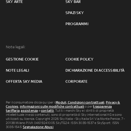
SKY ARTE
SKY BAR
SPAZI SKY
PROGRAMMI
Note legali:
GESTIONE COOKIE
COOKIE POLICY
NOTE LEGALI
DICHIARAZIONE DI ACCESSIBILITÀ
OFFERTA SKY MEDIA
CORPORATE
Per il consumatore clicca qui per i
Moduli, Condizioni contrattuali
,
Privacy &
Cookies
,
informazioni sulle modifiche contrattuali
o per
trasparenza
tariffaria
,
assistenza
e
contatti
. Tutti i marchi Sky e i diritti di proprietà
intellettuale in essi contenuti, sono di proprietà di Sky international AG e sono
utilizzati su licenza. Copyright 2026 Sky Italia - Sky Italia Srl Via Monte Penice, 7 -
20138 Milano P.IVA 04619241005. SkyTG24: ISSN 3035-1537 e SkySport: ISSN
3035-1545.
Segnalazione Abusi