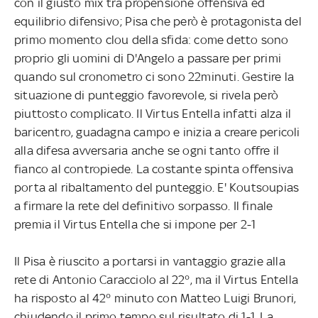
con il giusto mix tra propensione offensiva ed
equilibrio difensivo; Pisa che però è protagonista del
primo momento clou della sfida: come detto sono
proprio gli uomini di D'Angelo a passare per primi
quando sul cronometro ci sono 22minuti. Gestire la
situazione di punteggio favorevole, si rivela però
piuttosto complicato. Il Virtus Entella infatti alza il
baricentro, guadagna campo e inizia a creare pericoli
alla difesa avversaria anche se ogni tanto offre il
fianco al contropiede. La costante spinta offensiva
porta al ribaltamento del punteggio. E' Koutsoupias
a firmare la rete del definitivo sorpasso. Il finale
premia il Virtus Entella che si impone per 2-1
Il Pisa è riuscito a portarsi in vantaggio grazie alla
rete di Antonio Caracciolo al 22°, ma il Virtus Entella
ha risposto al 42° minuto con Matteo Luigi Brunori,
chiudendo il primo tempo sul risultato di 1-1. La