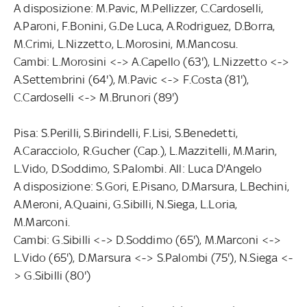
A disposizione: M.Pavic, M.Pellizzer, C.Cardoselli,
A.Paroni, F.Bonini, G.De Luca, A.Rodriguez, D.Borra,
M.Crimi, L.Nizzetto, L.Morosini, M.Mancosu.
Cambi: L.Morosini <-> A.Capello (63'), L.Nizzetto <->
A.Settembrini (64'), M.Pavic <-> F.Costa (81'),
C.Cardoselli <-> M.Brunori (89')
Pisa: S.Perilli, S.Birindelli, F.Lisi, S.Benedetti,
A.Caracciolo, R.Gucher (Cap.), L.Mazzitelli, M.Marin,
L.Vido, D.Soddimo, S.Palombi. All: Luca D'Angelo
A disposizione: S.Gori, E.Pisano, D.Marsura, L.Bechini,
A.Meroni, A.Quaini, G.Sibilli, N.Siega, L.Loria,
M.Marconi.
Cambi: G.Sibilli <-> D.Soddimo (65'), M.Marconi <->
L.Vido (65'), D.Marsura <-> S.Palombi (75'), N.Siega <-
> G.Sibilli (80')