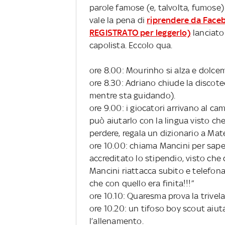
parole famose (e, talvolta, fumose)
vale la pena di
riprendere da Face
REGISTRATO per leggerlo)
lanciato
capolista. Eccolo qua.
ore 8.00: Mourinho si alza e dolce
ore 8.30: Adriano chiude la discote
mentre sta guidando).
ore 9.00: i giocatori arrivano al c
può aiutarlo con la lingua visto che
perdere, regala un dizionario a Mate
ore 10.00: chiama Mancini per sape
accreditato lo stipendio, visto che
Mancini riattacca subito e telefona
che con quello era finita!!!”
ore 10.10: Quaresma prova la trivela.
ore 10.20: un tifoso boy scout aiut
l’allenamento.