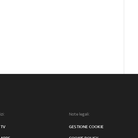
izi:
Note legali:
 TV
GESTIONE COOKIE