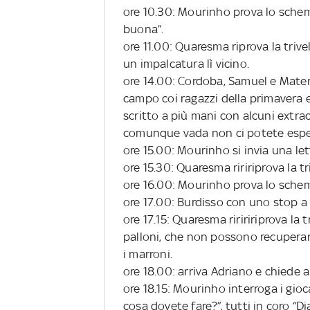
ore 10.30: Mourinho prova lo schem
buona”.
ore 11.00: Quaresma riprova la triv
un impalcatura lì vicino.
ore 14.00: Cordoba, Samuel e Mate
campo coi ragazzi della primavera 
scritto a più mani con alcuni extra
comunque vada non ci potete espel
ore 15.00: Mourinho si invia una le
ore 15.30: Quaresma riririprova la tri
ore 16.00: Mourinho prova lo schem
ore 17.00: Burdisso con uno stop a 
ore 17.15: Quaresma ririririprova la t
palloni, che non possono recupera
i marroni.
ore 18.00: arriva Adriano e chiede a
ore 18.15: Mourinho interroga i gioc
cosa dovete fare?”, tutti in coro “D