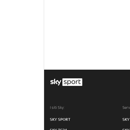
I siti Sky:
Serv
SKY SPORT
SKY