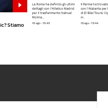
La Roma ha definito gli ultimi
Il Parma ha trovat
dettagli con l'Atletico Madrid
con l'Atalanta per 
per il trasferimento Nahuel
di El Bilal Touré. 
Molina....
in...
05 ago - 19:49
05 ago - 19:44
vic? Stiamo