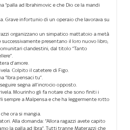
a “palla ad Ibrahimovic e che Dio ce la mandi
ela. Grave infortunio di un operaio che lavorava su
razzi organizzano un simpatico mattatoio a metà
e successivamente presentano il loro nuovo libro,
comunitari clandestini, dal titolo “Tanto
lere”.
ttera d’amore.
vela. Colpito il catetere di Figo.
a “Ibra pensaci tu”.
seguire segna all’incrocio opposto.
rivela. Mourinho gli fa notare che sono finiti i
rli sempre a Malpensa e che ha leggermente rotto
 che ora si mangia.
atori. Alla domanda: “Allora ragazzi avete capito
iamo la palla ad Ibra”. Tutti tranne Materazzi che