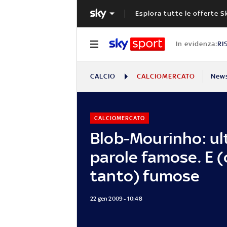
Esplora tutte le offerte S
In evidenza:
RI
CALCIO
CALCIOMERCATO
New
CALCIOMERCATO
Blob-Mourinho: ul
parole famose. E (
tanto) fumose
22 gen 2009 - 10:48