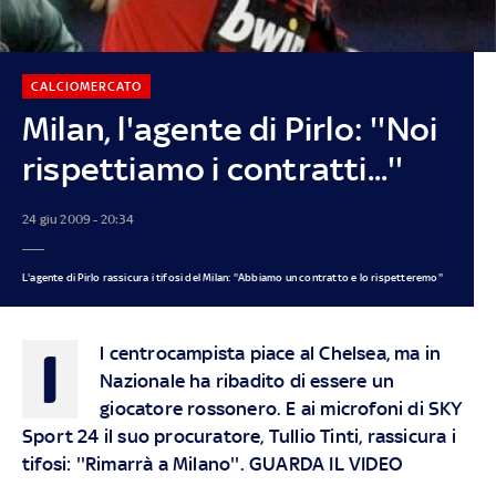
CALCIOMERCATO
Milan, l'agente di Pirlo: ''Noi
rispettiamo i contratti...''
24 giu 2009 - 20:34
L'agente di Pirlo rassicura i tifosi del Milan: ''Abbiamo un contratto e lo rispetteremo''
I
l centrocampista piace al Chelsea, ma in
Nazionale ha ribadito di essere un
giocatore rossonero. E ai microfoni di SKY
Sport 24 il suo procuratore, Tullio Tinti, rassicura i
tifosi: ''Rimarrà a Milano''. GUARDA IL VIDEO