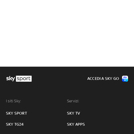
ACCEDI A SKY GO
I siti Sky:
Servizi:
SKY SPORT
SKY TV
SKY TG24
SKY APPS