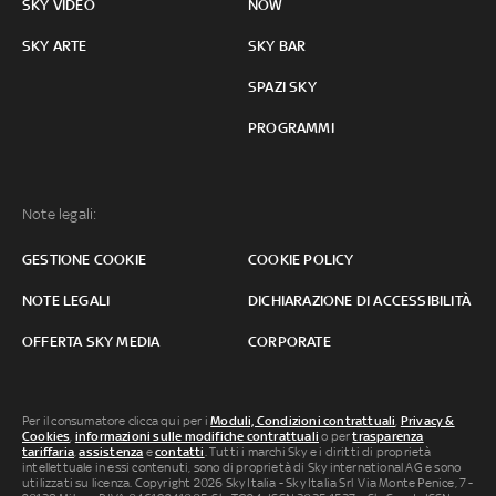
SKY VIDEO
NOW
SKY ARTE
SKY BAR
SPAZI SKY
PROGRAMMI
Note legali:
GESTIONE COOKIE
COOKIE POLICY
NOTE LEGALI
DICHIARAZIONE DI ACCESSIBILITÀ
OFFERTA SKY MEDIA
CORPORATE
Per il consumatore clicca qui per i
Moduli, Condizioni contrattuali
,
Privacy &
Cookies
,
informazioni sulle modifiche contrattuali
o per
trasparenza
tariffaria
,
assistenza
e
contatti
. Tutti i marchi Sky e i diritti di proprietà
intellettuale in essi contenuti, sono di proprietà di Sky international AG e sono
utilizzati su licenza. Copyright 2026 Sky Italia - Sky Italia Srl Via Monte Penice, 7 -