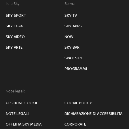
I siti Sky:
Servizi:
SKY SPORT
SKY TV
SKY TG24
SKY APPS
SKY VIDEO
NOW
SKY ARTE
SKY BAR
SPAZI SKY
PROGRAMMI
Note legali:
GESTIONE COOKIE
COOKIE POLICY
NOTE LEGALI
DICHIARAZIONE DI ACCESSIBILITÀ
OFFERTA SKY MEDIA
CORPORATE