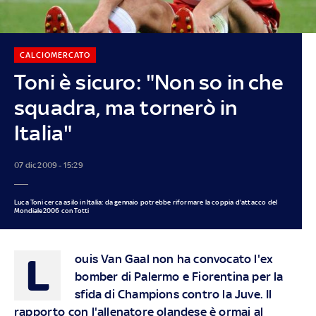
CALCIOMERCATO
Toni è sicuro: "Non so in che
squadra, ma tornerò in
Italia"
07 dic 2009 - 15:29
Luca Toni cerca asilo in Italia: da gennaio potrebbe riformare la coppia d'attacco del
Mondiale2006 con Totti
L
ouis Van Gaal non ha convocato l'ex
bomber di Palermo e Fiorentina per la
sfida di Champions contro la Juve. Il
rapporto con l'allenatore olandese è ormai al