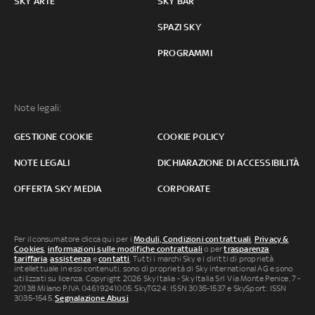
SKY ARTE
SKY BAR
SPAZI SKY
PROGRAMMI
Note legali:
GESTIONE COOKIE
COOKIE POLICY
NOTE LEGALI
DICHIARAZIONE DI ACCESSIBILITÀ
OFFERTA SKY MEDIA
CORPORATE
Per il consumatore clicca qui per i
Moduli, Condizioni contrattuali
,
Privacy &
Cookies
,
informazioni sulle modifiche contrattuali
o per
trasparenza
tariffaria
,
assistenza
e
contatti
. Tutti i marchi Sky e i diritti di proprietà
intellettuale in essi contenuti, sono di proprietà di Sky international AG e sono
utilizzati su licenza. Copyright 2026 Sky Italia - Sky Italia Srl Via Monte Penice, 7 -
20138 Milano P.IVA 04619241005. SkyTG24: ISSN 3035-1537 e SkySport: ISSN
3035-1545.
Segnalazione Abusi