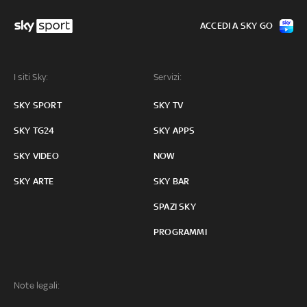
ACCEDI A SKY GO
I siti Sky:
Servizi:
SKY SPORT
SKY TV
SKY TG24
SKY APPS
SKY VIDEO
NOW
SKY ARTE
SKY BAR
SPAZI SKY
PROGRAMMI
Note legali: