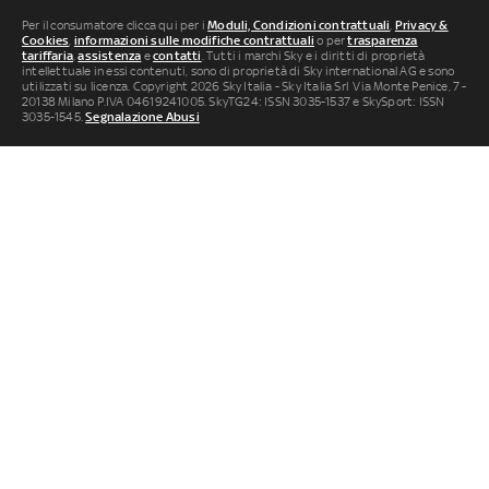
Per il consumatore clicca qui per i
Moduli, Condizioni contrattuali
,
Privacy &
Cookies
,
informazioni sulle modifiche contrattuali
o per
trasparenza
tariffaria
,
assistenza
e
contatti
. Tutti i marchi Sky e i diritti di proprietà
intellettuale in essi contenuti, sono di proprietà di Sky international AG e sono
utilizzati su licenza. Copyright 2026 Sky Italia - Sky Italia Srl Via Monte Penice, 7 -
20138 Milano P.IVA 04619241005. SkyTG24: ISSN 3035-1537 e SkySport: ISSN
3035-1545.
Segnalazione Abusi