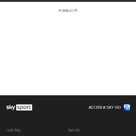
PUBBLICITÀ
ACCEDI A SKY GO
I siti Sky:
Servizi: