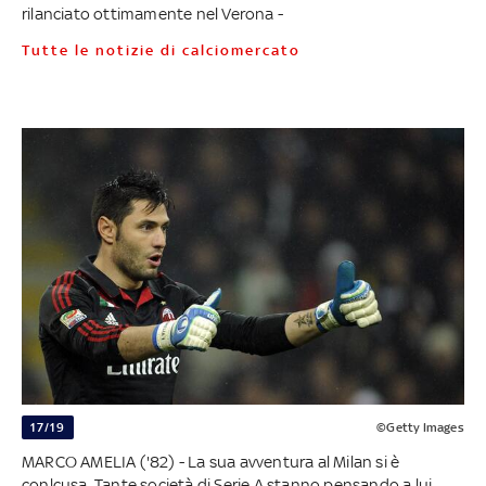
rilanciato ottimamente nel Verona -
Tutte le notizie di calciomercato
17/19
©Getty Images
MARCO AMELIA ('82) - La sua avventura al Milan si è
conlcusa. Tante società di Serie A stanno pensando a lui