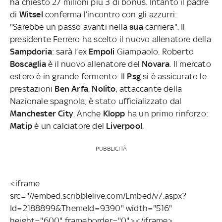
ha chiesto 27 milioni più 3 di bonus. Intanto il padre
di
Witsel
conferma l’incontro con gli azzurri:
"Sarebbe un passo avanti nella
sua
carriera". Il
presidente Ferrero ha scelto il nuovo allenatore della
Sampdoria
: sarà l’ex
Empoli
Giampaolo. Roberto
Boscaglia
è il nuovo allenatore del
Novara
. Il mercato
estero è in grande fermento. Il
Psg
si è assicurato le
prestazioni
Ben Arfa
.
Nolito
, attaccante della
Nazionale spagnola, è stato ufficializzato dal
Manchester City
. Anche
Klopp
ha un primo rinforzo:
Matip
è un calciatore del
Liverpool
.
PUBBLICITÀ
<iframe
src="//embed.scribblelive.com/Embed/v7.aspx?
Id=2188899&ThemeId=9390" width="516"
height="600" frameborder="0"></iframe>