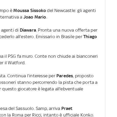
campo è
Moussa Sissoko
del Newcastle: gli agenti
lternativa a
Joao Mario
.
i agenti di
Diawara
. Pronta una nuova offerta per
cederlo all’estero. Emissario in Brasile per
Thiago
ma il PSG fa muro. Conte non chiude ai bianconeri
per il Watford.
ta. Continua l’interesse per
Paredes
, proposto
rossoneri stanno percorrendo la pista che porta a
er questo giocatore è legata all'ebventuale
ttesa del Sassuolo. Samp, arriva
Praet
con la Roma per Ricci, intanto è ufficiale Konko.