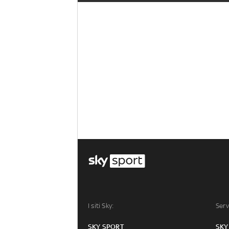
I siti Sky:
Serv
SKY SPORT
SKY