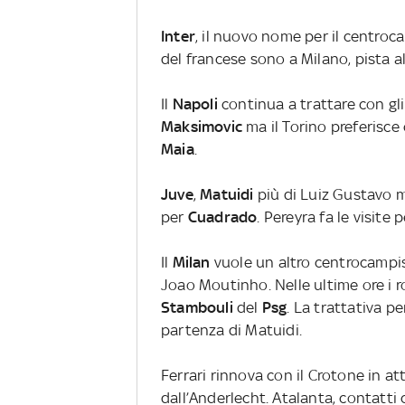
Inter
, il nuovo nome per il centro
del francese sono a Milano, pista a
Il
Napoli
continua a trattare con gl
Maksimovic
ma il Torino preferisce 
Maia
.
Juve
,
Matuidi
più di Luiz Gustavo 
per
Cuadrado
. Pereyra fa le visite 
Il
Milan
vuole un altro centrocampis
Joao Moutinho. Nelle ultime ore i 
Stambouli
del
Psg
. La trattativa p
partenza di Matuidi.
Ferrari rinnova con il Crotone in a
dall’Anderlecht. Atalanta, contatti 