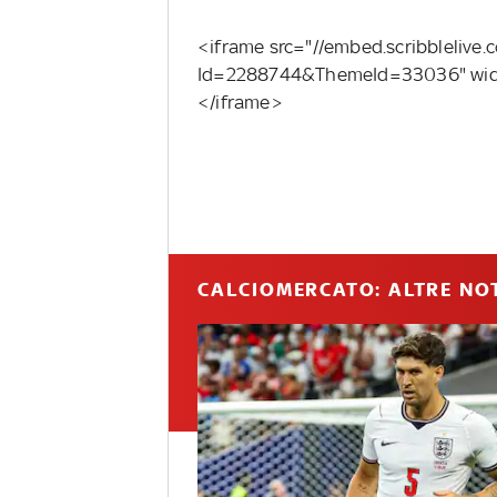
<iframe src="//embed.scribblelive
Id=2288744&ThemeId=33036" widt
</iframe>
CALCIOMERCATO: ALTRE NOT