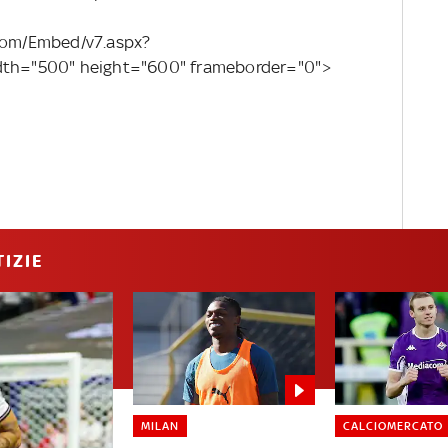
.com/Embed/v7.aspx?
h="500" height="600" frameborder="0">
IZIE
MILAN
CALCIOMERCATO