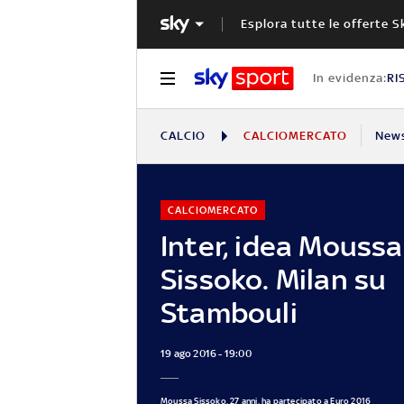
Esplora tutte le offerte S
In evidenza:
RI
CALCIO
CALCIOMERCATO
New
CALCIOMERCATO
Inter, idea Moussa
Sissoko. Milan su
Stambouli
19 ago 2016 - 19:00
Moussa Sissoko, 27 anni, ha partecipato a Euro 2016