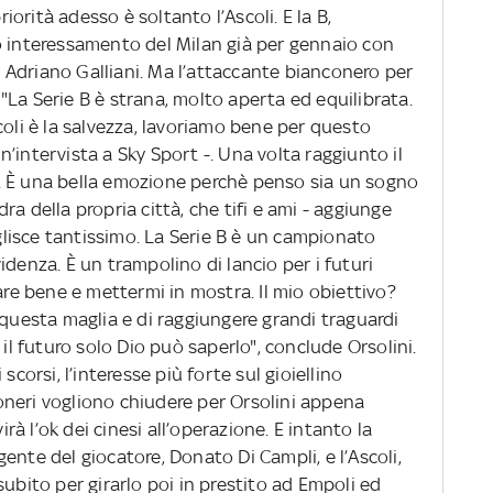
riorità adesso è soltanto l’Ascoli. E la B,
o interessamento del Milan già per gennaio con
Adriano Galliani. Ma l’attaccante bianconero per
La Serie B è strana, molto aperta ed equilibrata.
coli è la salvezza, lavoriamo bene per questo
’intervista a Sky Sport -. Una volta raggiunto il
. È una bella emozione perchè penso sia un sogno
a della propria città, che tifi e ami - aggiunge
oglisce tantissimo. La Serie B è un campionato
idenza. È un trampolino di lancio per i futuri
are bene e mettermi in mostra. Il mio obiettivo?
 questa maglia e di raggiungere grandi traguardi
 il futuro solo Dio può saperlo", conclude Orsolini.
corsi, l’interesse più forte sul gioiellino
ssoneri vogliono chiudere per Orsolini appena
à l’ok dei cinesi all’operazione. E intanto la
ente del giocatore, Donato Di Campli, e l’Ascoli,
subito per girarlo poi in prestito ad Empoli ed