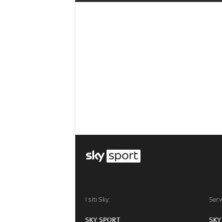
I siti Sky:
Serv
SKY SPORT
SKY