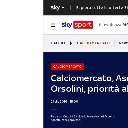
Esplora tutte le offerte S
In evidenza:
RI
CALCIO
CALCIOMERCATO
New
CALCIOMERCATO
Calciomercato, Asc
Orsolini, priorità a
21 dic 2016 - 15:00
Riccardo Orsolini è il gioiello in vetrina nell'Ascoli di
Aglietti (foto Lapresse)