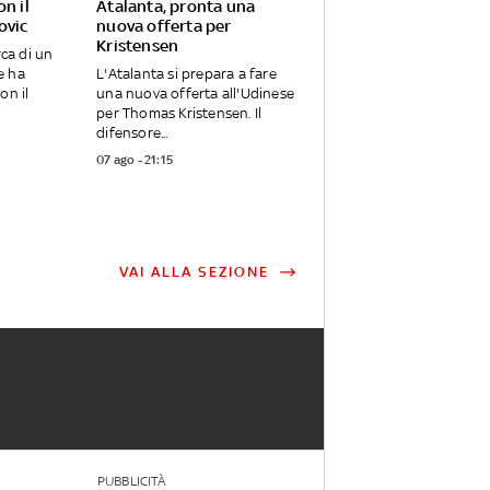
on il
Atalanta, pronta una
ovic
nuova offerta per
Kristensen
rca di un
e ha
L'Atalanta si prepara a fare
on il
una nuova offerta all'Udinese
per Thomas Kristensen. Il
difensore...
07 ago - 21:15
VAI ALLA SEZIONE
PUBBLICITÀ