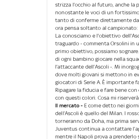
strizza l’occhio al futuro, anche la p
nonostante le voci di un fortissim
tanto di conferme direttamente da 
ora pensa soltanto al campionato: "
La conosciamo e l'obiettivo dell'As
traguardo - commenta Orsolini in un
primo obiettivo, possiamo sognare
di ogni bambino giocare nella squadr
l’attaccante dell’Ascoli -. Mi inorg
dove molti giovani si mettono in ev
giocatori di Serie A. È importante f
Ripagare la fiducia e fare bene con
con questi colori. Cosa mi riserverà
Il mercato -
E come detto nei giorni s
dell’Ascoli è quello del Milan. I ro
torneranno da Doha, ma prima servir
Juventus continua a contattare l’ag
mentre il Napoli prova a prenderlo 