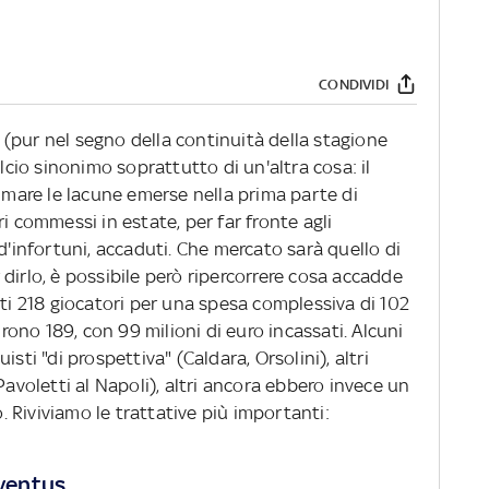
CONDIVIDI
(pur nel segno della continuità della stagione
alcio sinonimo soprattutto di un'altra cosa: il
olmare le lacune emerse nella prima parte di
i commessi in estate, per far fronte agli
d'infortuni, accaduti. Che mercato sarà quello di
dirlo, è possibile però ripercorrere cosa accadde
ati 218 giocatori per una spesa complessiva di 102
urono 189, con 99 milioni di euro incassati. Alcuni
sti "di prospettiva" (Caldara, Orsolini), altri
Pavoletti al Napoli), altri ancora ebbero invece un
 Riviviamo le trattative più importanti:
uventus