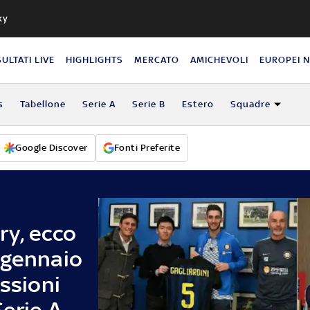
ky
SULTATI LIVE
HIGHLIGHTS
MERCATO
AMICHEVOLI
EUROPEI 
s
Tabellone
Serie A
Serie B
Estero
Squadre
Google Discover
Fonti Preferite
ry, ecco
 gennaio
essioni
Serie A