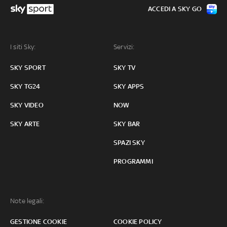
ACCEDI A SKY GO
I siti Sky:
Servizi:
SKY SPORT
SKY TV
SKY TG24
SKY APPS
SKY VIDEO
NOW
SKY ARTE
SKY BAR
SPAZI SKY
PROGRAMMI
Note legali:
GESTIONE COOKIE
COOKIE POLICY