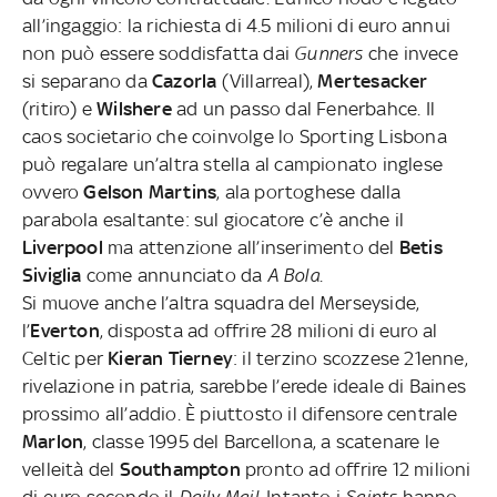
all’ingaggio: la richiesta di 4.5 milioni di euro annui
non può essere soddisfatta dai
Gunners
che invece
si separano da
Cazorla
(Villarreal),
Mertesacker
(ritiro) e
Wilshere
ad un passo dal Fenerbahce. Il
caos societario che coinvolge lo Sporting Lisbona
può regalare un’altra stella al campionato inglese
ovvero
Gelson Martins
, ala portoghese dalla
parabola esaltante: sul giocatore c’è anche il
Liverpool
ma attenzione all’inserimento del
Betis
Siviglia
come annunciato da
A Bola
.
Si muove anche l’altra squadra del Merseyside,
l’
Everton
, disposta ad offrire 28 milioni di euro al
Celtic per
Kieran Tierney
: il terzino scozzese 21enne,
rivelazione in patria, sarebbe l’erede ideale di Baines
prossimo all’addio. È piuttosto il difensore centrale
Marlon
, classe 1995 del Barcellona, a scatenare le
velleità del
Southampton
pronto ad offrire 12 milioni