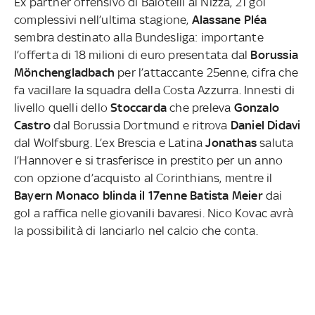
Ex partner offensivo di Balotelli al Nizza, 21 gol
complessivi nell’ultima stagione,
Alassane Pléa
sembra destinato alla Bundesliga: importante
l’offerta di 18 milioni di euro presentata dal
Borussia
Mönchengladbach
per l’attaccante 25enne, cifra che
fa vacillare la squadra della Costa Azzurra. Innesti di
livello quelli dello
Stoccarda
che preleva
Gonzalo
Castro
dal Borussia Dortmund e ritrova
Daniel Didavi
dal Wolfsburg. L’ex Brescia e Latina
Jonathas
saluta
l’Hannover e si trasferisce in prestito per un anno
con opzione d’acquisto al Corinthians, mentre il
Bayern Monaco blinda il 17enne Batista Meier
dai
gol a raffica nelle giovanili bavaresi. Nico Kovac avrà
la possibilità di lanciarlo nel calcio che conta.