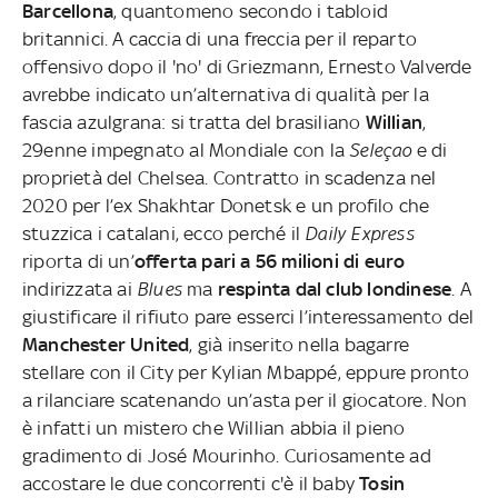
Barcellona
, quantomeno secondo i tabloid
britannici. A caccia di una freccia per il reparto
offensivo dopo il 'no' di Griezmann, Ernesto Valverde
avrebbe indicato un’alternativa di qualità per la
fascia azulgrana: si tratta del brasiliano
Willian
,
29enne impegnato al Mondiale con la
Seleçao
e di
proprietà del Chelsea. Contratto in scadenza nel
2020 per l’ex Shakhtar Donetsk e un profilo che
stuzzica i catalani, ecco perché il
Daily Express
riporta di un’
offerta pari a 56 milioni di euro
indirizzata ai
Blues
ma
respinta dal club londinese
. A
giustificare il rifiuto pare esserci l’interessamento del
Manchester United
, già inserito nella bagarre
stellare con il City per Kylian Mbappé, eppure pronto
a rilanciare scatenando un’asta per il giocatore. Non
è infatti un mistero che Willian abbia il pieno
gradimento di José Mourinho. Curiosamente ad
accostare le due concorrenti c'è il baby
Tosin