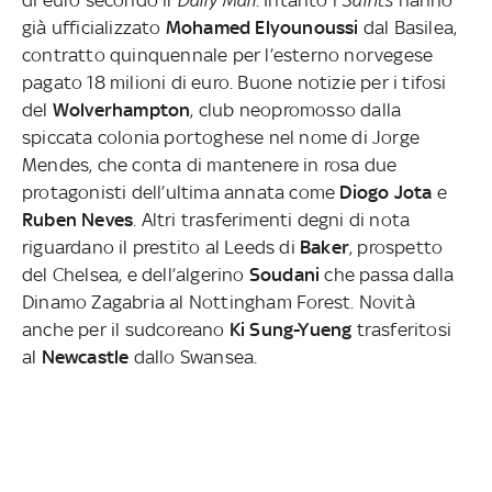
di euro secondo il
Daily Mail
. Intanto i
Saints
hanno
già ufficializzato
Mohamed Elyounoussi
dal Basilea,
contratto quinquennale per l’esterno norvegese
pagato 18 milioni di euro. Buone notizie per i tifosi
del
Wolverhampton
, club neopromosso dalla
spiccata colonia portoghese nel nome di Jorge
Mendes, che conta di mantenere in rosa due
protagonisti dell’ultima annata come
Diogo Jota
e
Ruben Neves
. Altri trasferimenti degni di nota
riguardano il prestito al Leeds di
Baker
, prospetto
del Chelsea, e dell’algerino
Soudani
che passa dalla
Dinamo Zagabria al Nottingham Forest. Novità
anche per il sudcoreano
Ki Sung-Yueng
trasferitosi
al
Newcastle
dallo Swansea.