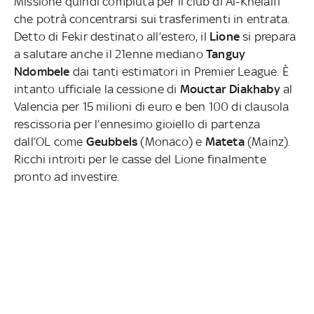
Missione quindi compiuta per il club di Al-Khelaïfi
che potrà concentrarsi sui trasferimenti in entrata.
Detto di Fekir destinato all’estero, il
Lione
si prepara
a salutare anche il 21enne mediano
Tanguy
Ndombele
dai tanti estimatori in Premier League. È
intanto ufficiale la cessione di
Mouctar Diakhaby
al
Valencia per 15 milioni di euro e ben 100 di clausola
rescissoria per l’ennesimo gioiello di partenza
dall’OL come
Geubbels
(Monaco) e
Mateta
(Mainz).
Ricchi introiti per le casse del Lione finalmente
pronto ad investire.