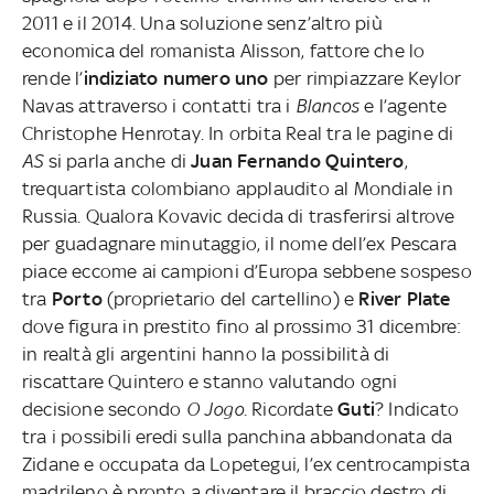
2011 e il 2014. Una soluzione senz’altro più
economica del romanista Alisson, fattore che lo
rende l’
indiziato numero uno
per rimpiazzare Keylor
Navas attraverso i contatti tra i
Blancos
e l’agente
Christophe Henrotay. In orbita Real tra le pagine di
AS
si parla anche di
Juan Fernando Quintero
,
trequartista colombiano applaudito al Mondiale in
Russia. Qualora Kovavic decida di trasferirsi altrove
per guadagnare minutaggio, il nome dell’ex Pescara
piace eccome ai campioni d’Europa sebbene sospeso
tra
Porto
(proprietario del cartellino) e
River Plate
dove figura in prestito fino al prossimo 31 dicembre:
in realtà gli argentini hanno la possibilità di
riscattare Quintero e stanno valutando ogni
decisione secondo
O Jogo
. Ricordate
Guti
? Indicato
tra i possibili eredi sulla panchina abbandonata da
Zidane e occupata da Lopetegui, l’ex centrocampista
madrileno è pronto a diventare il braccio destro di