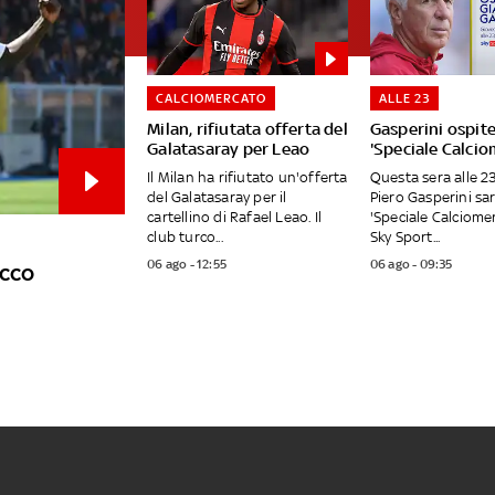
CALCIOMERCATO
ALLE 23
Milan, rifiutata offerta del
Gasperini ospite
Galatasaray per Leao
'Speciale Calcio
Il Milan ha rifiutato un'offerta
Questa sera alle 2
del Galatasaray per il
Piero Gasperini sar
cartellino di Rafael Leao. Il
'Speciale Calciome
club turco...
Sky Sport...
06 ago - 12:55
06 ago - 09:35
acco