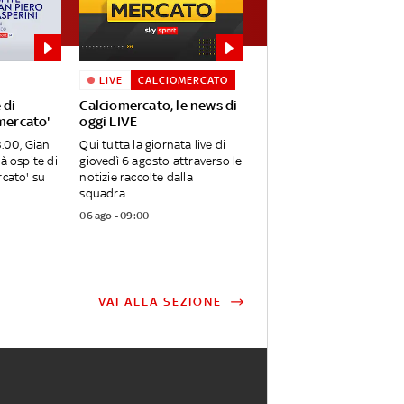
LIVE
CALCIOMERCATO
 di
Calciomercato, le news di
mercato'
oggi LIVE
3.00, Gian
Qui tutta la giornata live di
à ospite di
giovedì 6 agosto attraverso le
rcato' su
notizie raccolte dalla
squadra...
06 ago - 09:00
VAI ALLA SEZIONE