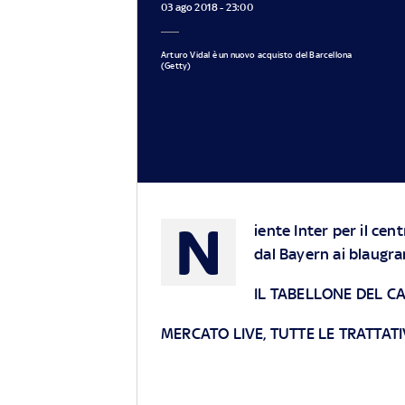
03 ago 2018 - 23:00
Arturo Vidal è un nuovo acquisto del Barcellona
(Getty)
N
iente Inter per il cen
dal Bayern ai blaugra
IL TABELLONE DEL 
MERCATO LIVE, TUTTE LE TRATTAT