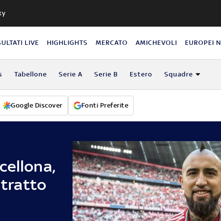
ky
SULTATI LIVE
HIGHLIGHTS
MERCATO
AMICHEVOLI
EUROPEI 
s
Tabellone
Serie A
Serie B
Estero
Squadre
Google Discover
Fonti Preferite
cellona,
ntratto