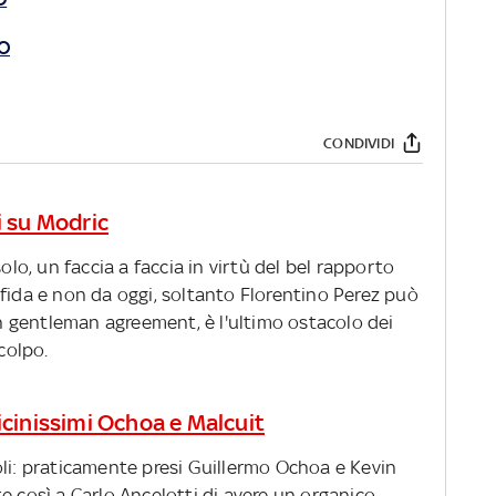
O
CONDIVIDI
i su Modric
olo, un faccia a faccia in virtù del bel rapporto
fida e non da oggi, soltanto Florentino Perez può
 un gentleman agreement, è l'ultimo ostacolo dei
colpo.
icinissimi Ochoa e Malcuit
oli: praticamente presi Guillermo Ochoa e Kevin
e così a Carlo Ancelotti di avere un organico