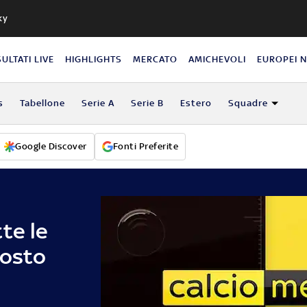
ky
SULTATI LIVE
HIGHLIGHTS
MERCATO
AMICHEVOLI
EUROPEI 
s
Tabellone
Serie A
Serie B
Estero
Squadre
Google Discover
Fonti Preferite
te le
gosto