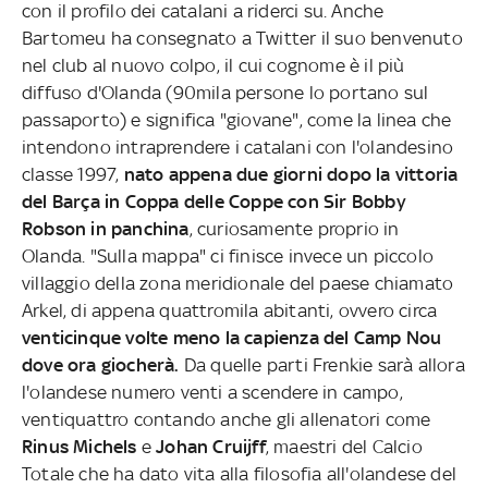
con il profilo dei catalani a riderci su. Anche
Bartomeu ha consegnato a Twitter il suo benvenuto
nel club al nuovo colpo, il cui cognome è il più
diffuso d'Olanda (90mila persone lo portano sul
passaporto) e significa "giovane", come la linea che
intendono intraprendere i catalani con l'olandesino
classe 1997,
nato appena due giorni dopo la vittoria
del Barça in Coppa delle Coppe con Sir Bobby
Robson in panchina
, curiosamente proprio in
Olanda. "Sulla mappa" ci finisce invece un piccolo
villaggio della zona meridionale del paese chiamato
Arkel, di appena quattromila abitanti, ovvero circa
venticinque volte meno la capienza del Camp Nou
dove ora giocherà.
Da quelle parti Frenkie sarà allora
l'olandese numero venti a scendere in campo,
ventiquattro contando anche gli allenatori come
Rinus
Michels
e
Johan
Cruijff
, maestri del Calcio
Totale che ha dato vita alla filosofia all'olandese del