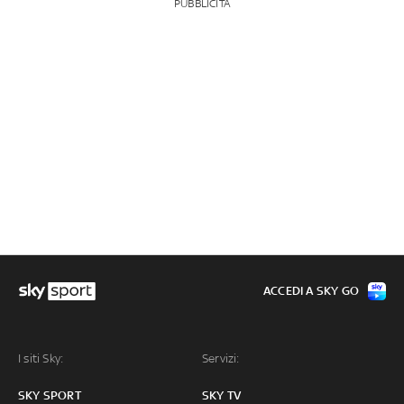
PUBBLICITÀ
ACCEDI A SKY GO
I siti Sky:
Servizi:
SKY SPORT
SKY TV