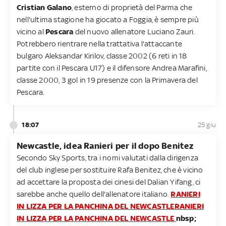
Cristian Galano
, esterno di proprietà del Parma che
nell'ultima stagione ha giocato a Foggia, è sempre più
vicino al
Pescara
del nuovo allenatore Luciano Zauri.
Potrebbero rientrare nella trattativa l'attaccante
bulgaro Aleksandar Kirilov, classe 2002 (6 reti in 18
partite con il Pescara U17) e il difensore Andrea Marafini,
classe 2000, 3 gol in 19 presenze con la Primavera del
Pescara.
18:07
25 giu
Newcastle, idea Ranieri per il dopo Benitez
Secondo Sky Sports, tra i nomi valutati dalla dirigenza
del club inglese per sostituire Rafa Benitez, che è vicino
ad accettare la proposta dei cinesi del Dalian Yifang, ci
sarebbe anche quello dell'allenatore italiano.
RANIERI
IN LIZZA PER LA PANCHINA DEL NEWCASTLE
RANIERI
IN LIZZA PER LA PANCHINA DEL NEWCASTLE
nbsp;