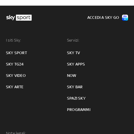
ACCEDI A SKY GO
I siti Sky:
Servizi:
SKY SPORT
SKY TV
SKY TG24
SKY APPS
SKY VIDEO
NOW
SKY ARTE
SKY BAR
SPAZI SKY
PROGRAMMI
Note legali: