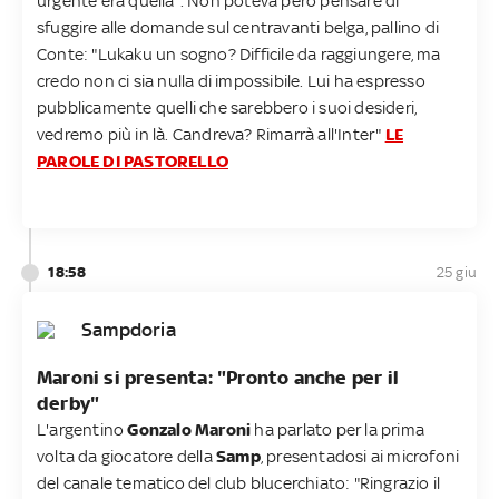
urgente era quella". Non poteva però pensare di
sfuggire alle domande sul centravanti belga, pallino di
Conte: "Lukaku un sogno? Difficile da raggiungere, ma
credo non ci sia nulla di impossibile. Lui ha espresso
pubblicamente quelli che sarebbero i suoi desideri,
vedremo più in là. Candreva? Rimarrà all'Inter"
LE
PAROLE DI PASTORELLO
18:58
25 giu
Sampdoria
Maroni si presenta: "Pronto anche per il
derby"
L'argentino
Gonzalo Maroni
ha parlato per la prima
volta da giocatore della
Samp
, presentadosi ai microfoni
del canale tematico del club blucerchiato: "Ringrazio il