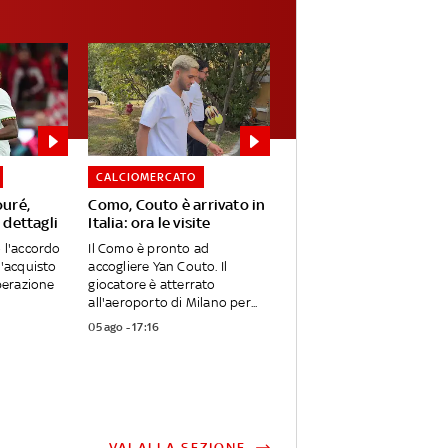
CALCIOMERCATO
ouré,
Como, Couto è arrivato in
 dettagli
Italia: ora le visite
o l'accordo
Il Como è pronto ad
l'acquisto
accogliere Yan Couto. Il
Operazione
giocatore è atterrato
all'aeroporto di Milano per...
05 ago - 17:16
VAI ALLA SEZIONE