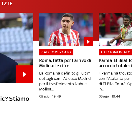
IZIE
CALCIOMERCATO
CALCIOMERCATO
Roma, fatta per l'arrivo di
Parma-El Bilal T
Molina: le cifre
accordo totale: i
La Roma ha definito gli ultimi
Il Parma ha trovat
dettagli con l'Atletico Madrid
con l'Atalanta per 
per il trasferimento Nahuel
di El Bilal Touré. 
Molina....
in...
05 ago - 19:49
05 ago - 19:44
vic? Stiamo