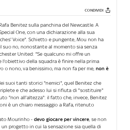
CONDIVIDI
Rafa Benitez sulla panchina del Newcastle. A
o Special One, con una dichiarazione alla sua
aches' Voice". Schietto e pungente, Mou non ha
re il suo no, nonostante al momento sia senza
chester United: "Se qualcuno mi offre un
l'obiettivo della squadra è finire nella prima
avo o nono, va benissimo, ma non fa per me,
non è
i suoi tanti storici "nemici", quel Benitez che
riplete e che adesso lui si rifiuta di "sostituire"
to "non all'altezza": il fatto che, invece, Benitez
gioni è un chiaro messaggio a Rafa, ritenuto
ato Mourinho -
devo giocare per vincere
, se non
un progetto in cui la sensazione sia quella di