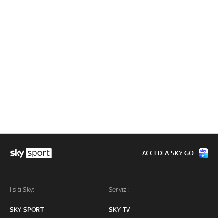
ACCEDI A SKY GO
I siti Sky:
Servizi:
SKY SPORT
SKY TV