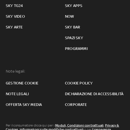
SKY TG24
SKY APPS
SKY VIDEO
NOW
SKY ARTE
SKY BAR
SPAZI SKY
PROGRAMMI
Note legali:
GESTIONE COOKIE
COOKIE POLICY
NOTE LEGALI
DICHIARAZIONE DI ACCESSIBILITÀ
OFFERTA SKY MEDIA
CORPORATE
Per il consumatore clicca qui per i
Moduli, Condizioni contrattuali
,
Privacy &
Cookies
,
informazioni sulle modifiche contrattuali
o per
trasparenza