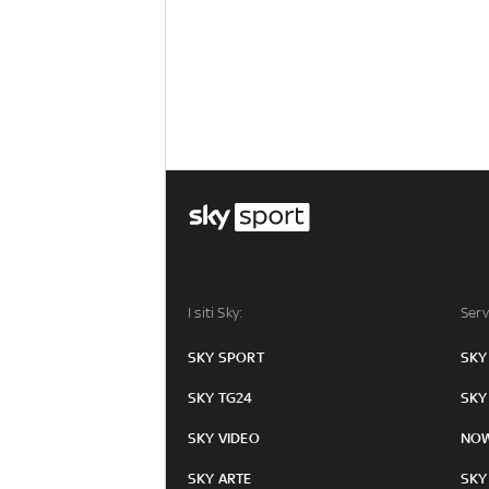
I siti Sky:
Serv
SKY SPORT
SKY
SKY TG24
SKY
SKY VIDEO
NO
SKY ARTE
SKY