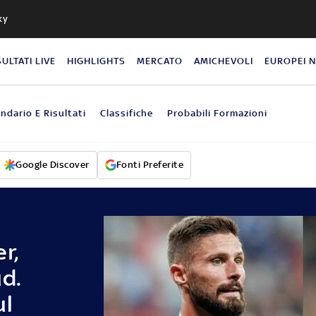
ky
SULTATI LIVE
HIGHLIGHTS
MERCATO
AMICHEVOLI
EUROPEI 
ndario E Risultati
Classifiche
Probabili Formazioni
Google Discover
Fonti Preferite
r,
d.
ul