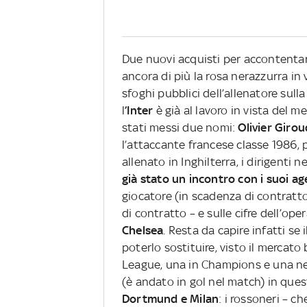
Due nuovi acquisti per accontentare
ancora di più la rosa nerazzurra in 
sfoghi pubblici dell’allenatore sull
l
’Inter
è già al lavoro in vista del 
stati messi due nomi:
Olivier Girou
l’attaccante francese classe 1986, 
allenato in Inghilterra, i dirigenti
già stato un incontro
con i suoi ag
giocatore (in scadenza di contratt
di contratto – e sulle cifre dell’ope
Chelsea
. Resta da capire infatti se 
poterlo sostituire, visto il mercato 
League, una in Champions e una ne
(è andato in gol nel match) in que
Dortmund e Milan
: i rossoneri – ch