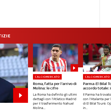
IZIE
CALCIOMERCATO
CALCIOMERCATO
Roma, fatta per l'arrivo di
Parma-El Bilal T
Molina: le cifre
accordo totale: i
La Roma ha definito gli ultimi
Il Parma ha trovat
dettagli con l'Atletico Madrid
con l'Atalanta per 
per il trasferimento Nahuel
di El Bilal Touré. 
Molina....
in...