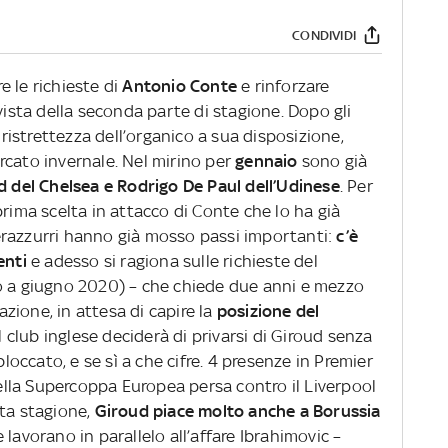
CONDIVIDI
 le richieste di
Antonio Conte
e rinforzare
vista della seconda parte di stagione. Dopo gli
a ristrettezza dell’organico a sua disposizione,
mercato invernale. Nel mirino per
gennaio
sono già
d del Chelsea e Rodrigo De Paul dell’Udinese
. Per
prima scelta in attacco di Conte che lo ha già
 nerazzurri hanno già mosso passi importanti:
c’è
enti
e adesso si ragiona sulle richieste del
o a giugno 2020) – che chiede due anni e mezzo
razione, in attesa di capire la
posizione del
il club inglese deciderà di privarsi di Giroud senza
bloccato, e se sì a che cifre. 4 presenze in Premier
lla Supercoppa Europea persa contro il Liverpool
sta stagione,
Giroud piace molto anche a Borussia
e lavorano in parallelo all’affare Ibrahimovic –