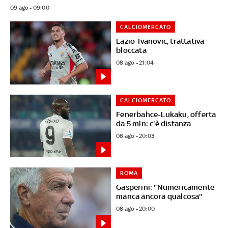
09 ago - 09:00
CALCIOMERCATO
Lazio-Ivanovic, trattativa
bloccata
08 ago - 21:04
CALCIOMERCATO
Fenerbahce-Lukaku, offerta
da 5 mln: c'è distanza
08 ago - 20:03
ROMA
Gasperini: "Numericamente
manca ancora qualcosa"
08 ago - 20:00