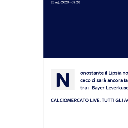
25 ago 2020 - 09:28
N
onostante il Lipsia no
ceco ci sarà ancora l
tra il Bayer Leverkus
CALCIOMERCATO LIVE, TUTTI GLI