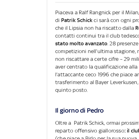
Piaceva a Ralf Rangnick per il Milan,
di
Patrik Schick
ci sarà con ogni pr
che il Lipsia non ha riscatto dalla
R
contatti continui tra il club tedesco
stato molto avanzato
. 28 presenze 
competizioni nell’ultima stagione, 
non riscattare a certe cifre – 29 mi
aver centrato la qualificazione al
l’attaccante ceco 1996 che piace a
trasferimento al Bayer Leverkusen, 
quinto posto.
Il giorno di Pedro
Oltre a Patrik Schick, ormai prossi
reparto offensivo giallorosso
: il c
(che piace a Pirlo per la sua nuov