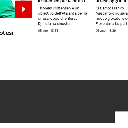
Kristensen per la difesa
atteso oggi in It
Thomas Kristensen è un
Ci siamo: Franco
obiettivo dell'Atalanta per la
Mastantuono sarà
difesa, dopo che Berat
nuovo giocatore d
Djimsiti ha chiesto...
Fiorentina. Le part
05 ago - 13:58
05 ago - 13:29
potesi