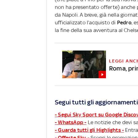
non ha presentato offerte) anche 
da Napoli. A breve, già nella giorn
ufficializzato l’acquisto di
Pedro
, 
la fine della sua avventura al Chels
LEGGI ANC
Roma, pri
Segui tutti gli aggiornamenti
- Segui Sky Sport su Google Disco
- WhatsApp -
Le notizie che devi sa
- Guarda tutti gli Highlights -
Entra
- Offerte Sky -
Scopri le promozioni