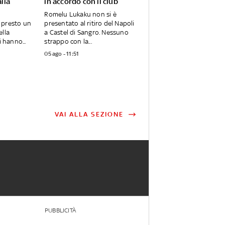
alia
in accordo con il club
Romelu Lukaku non si è
 presto un
presentato al ritiro del Napoli
ella
a Castel di Sangro. Nessuno
i hanno...
strappo con la...
05 ago - 11:51
VAI ALLA SEZIONE
PUBBLICITÀ