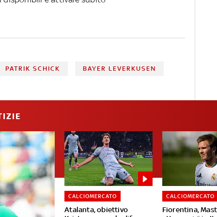
PATRIK SCHICK
BAYER LEVERKUSEN
IZIE
CALCIOMERCATO
CALCIOMERCATO
Atalanta, obiettivo
Fiorentina, Ma