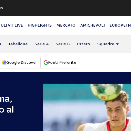
ky
SULTATI LIVE
HIGHLIGHTS
MERCATO
AMICHEVOLI
EUROPEI 
s
Tabellone
Serie A
Serie B
Estero
Squadre
Google Discover
Fonti Preferite
ma,
o al