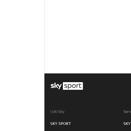
I siti Sky:
Serv
SKY SPORT
SKY