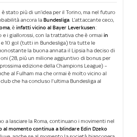
 è stato più di un’idea per il Torino, ma nel futuro
obabilità ancora la
Bundesliga
. L’attaccante ceco,
oma
, è
infatti vicino al Bayer Leverkusen
:
 e i giallorossi, con la trattativa che è ormai
in
e 10 gol (tutti in Bundesliga) tra tutte le
nonostante la buona annata il Lipsia ha deciso di
lioni (28, più un milione aggiuntivo di bonus per
la prossima edizione della Champions League) –
nche al Fulham ma che ormai è molto vicino al
club che ha concluso l’ultima Bundesliga al
mo a lasciare la Roma, continuano i movimenti nel
lub al momento continua a blindare Edin Dzeko
a Juve, anche se al momento la società bianconera