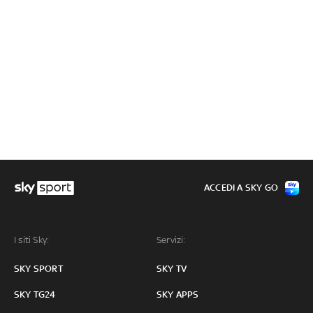
ACCEDI A SKY GO
I siti Sky:
Servizi:
SKY SPORT
SKY TV
SKY TG24
SKY APPS