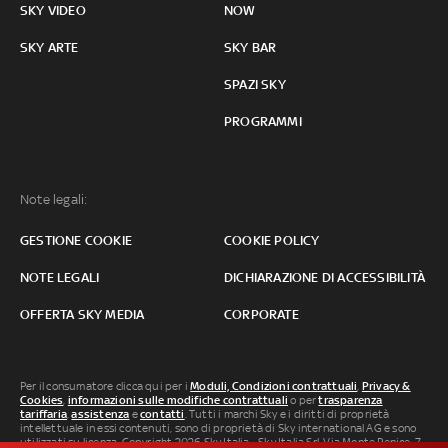
SKY VIDEO
NOW
SKY ARTE
SKY BAR
SPAZI SKY
PROGRAMMI
Note legali:
GESTIONE COOKIE
COOKIE POLICY
NOTE LEGALI
DICHIARAZIONE DI ACCESSIBILITÀ
OFFERTA SKY MEDIA
CORPORATE
Per il consumatore clicca qui per i
Moduli, Condizioni contrattuali
,
Privacy &
Cookies
,
informazioni sulle modifiche contrattuali
o per
trasparenza
tariffaria
,
assistenza
e
contatti
. Tutti i marchi Sky e i diritti di proprietà
intellettuale in essi contenuti, sono di proprietà di Sky international AG e sono
utilizzati su licenza. Copyright 2026 Sky Italia - Sky Italia Srl Via Monte Penice, 7 -