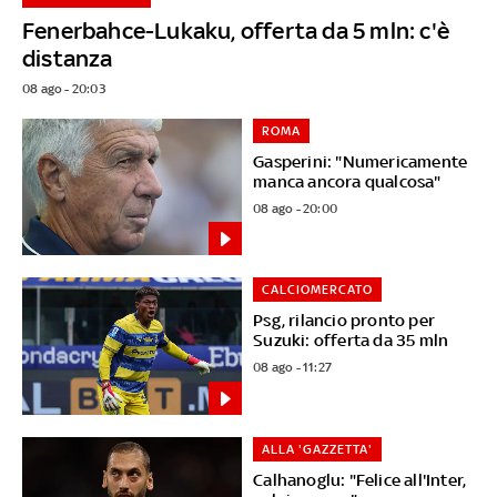
Fenerbahce-Lukaku, offerta da 5 mln: c'è
distanza
08 ago - 20:03
ROMA
Gasperini: "Numericamente
manca ancora qualcosa"
08 ago - 20:00
CALCIOMERCATO
Psg, rilancio pronto per
Suzuki: offerta da 35 mln
08 ago - 11:27
ALLA 'GAZZETTA'
Calhanoglu: "Felice all'Inter,