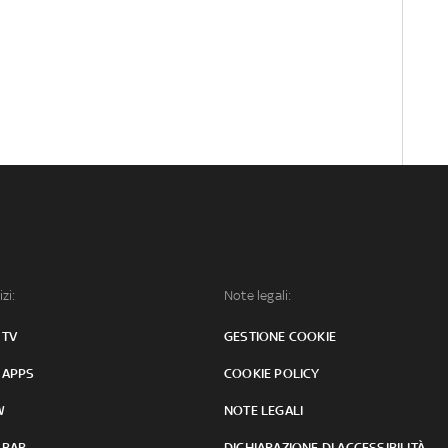
izi:
Note legali:
 TV
GESTIONE COOKIE
 APPS
COOKIE POLICY
W
NOTE LEGALI
 BAR
DICHIARAZIONE DI ACCESSIBILITÀ