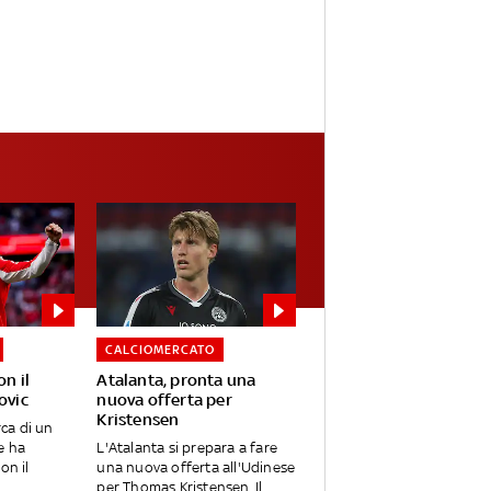
CALCIOMERCATO
on il
Atalanta, pronta una
ovic
nuova offerta per
Kristensen
rca di un
e ha
L'Atalanta si prepara a fare
on il
una nuova offerta all'Udinese
per Thomas Kristensen. Il