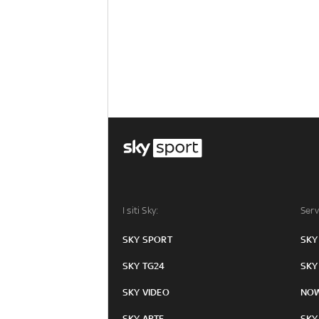
I siti Sky:
Serv
SKY SPORT
SKY
SKY TG24
SKY
SKY VIDEO
NO
SKY ARTE
SKY