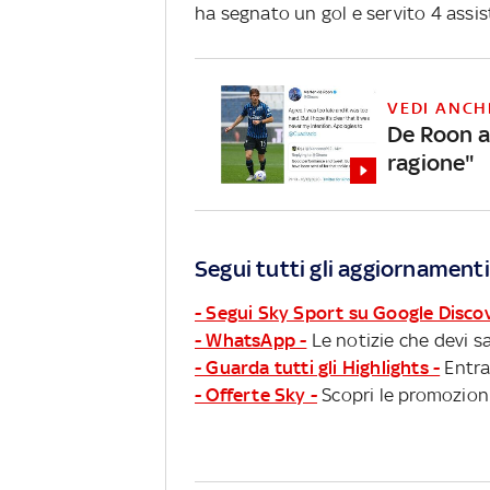
ha segnato un gol e servito 4 assis
VEDI ANCH
De Roon a 
ragione"
Segui tutti gli aggiornamenti
- Segui Sky Sport su Google Disco
- WhatsApp -
Le notizie che devi sa
- Guarda tutti gli Highlights -
Entra
- Offerte Sky -
Scopri le promozioni