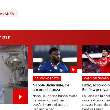
TALANTA
IZIE
CALCIOMERCATO
CALCIOMERCATO
Napoli-Badiashile, c'è
Lazio, accordo c
ancora distanza
Benfica per Ivan
Napoli e Chelsea hanno avuto
La Lazio è alla rice
dei nuovi contatti per il
nuovo attaccante 
trasferimento di Benoit
trovato l'accordo c
Badiashile per...
Benfica Franjo...