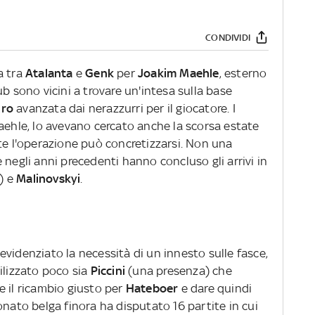
CONDIVIDI
a tra
Atalanta
e
Genk
per
Joakim
Maehle
, esterno
b sono vicini a trovare un'intesa sulla base
uro
avanzata dai nerazzurri per il giocatore. I
hle, lo avevano cercato anche la scorsa estate
e l'operazione può concretizzarsi. Non una
 negli anni precedenti hanno concluso gli arrivi in
r) e
Malinovskyi
.
videnziato la necessità di un innesto sulle fasce,
tilizzato poco sia
Piccini
(una presenza) che
 il ricambio giusto per
Hateboer
e dare quindi
onato belga finora ha disputato 16 partite in cui