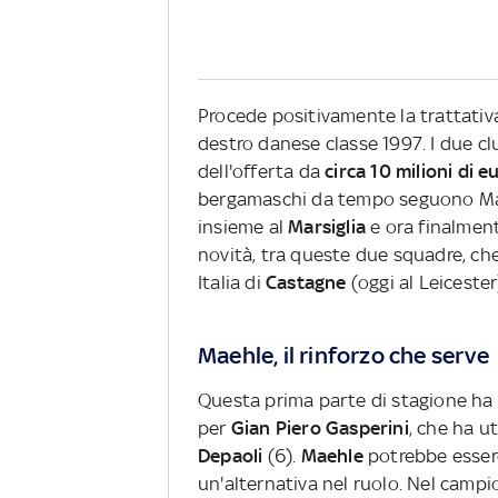
Procede positivamente la trattativ
destro danese classe 1997. I due clu
dell'offerta da
circa 10 milioni di e
bergamaschi da tempo seguono Mae
insieme al
Marsiglia
e ora finalment
novità, tra queste due squadre, che
Italia di
Castagne
(oggi al Leiceste
Maehle, il rinforzo che serve
Questa prima parte di stagione ha e
per
Gian
Piero
Gasperini
, che ha u
Depaoli
(6).
Maehle
potrebbe essere
un'alternativa nel ruolo. Nel campi