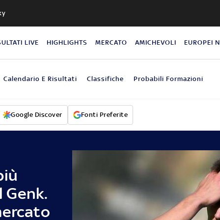
ky
SULTATI LIVE
HIGHLIGHTS
MERCATO
AMICHEVOLI
EUROPEI 
Calendario E Risultati
Classifiche
Probabili Formazioni
Google Discover
Fonti Preferite
più
al Genk.
mercato