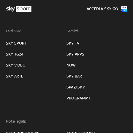
ACCEDI A SKY GO
I siti Sky:
Servizi:
SKY SPORT
SKY TV
SKY TG24
SKY APPS
SKY VIDEO
NOW
SKY ARTE
SKY BAR
SPAZI SKY
PROGRAMMI
Note legali: