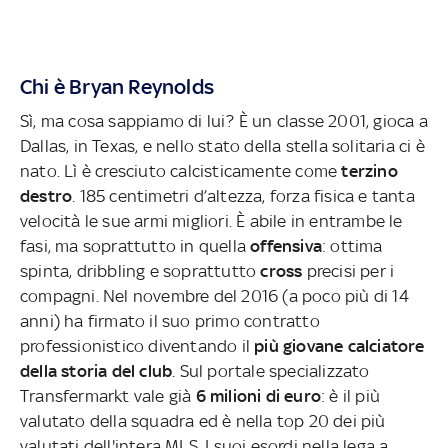
Chi è Bryan Reynolds
Sì, ma cosa sappiamo di lui? È un classe 2001, gioca a
Dallas, in Texas, e nello stato della stella solitaria ci è
nato. Lì è cresciuto calcisticamente come
terzino
destro
. 185 centimetri d’altezza, forza fisica e tanta
velocità le sue armi migliori. È abile in entrambe le
fasi, ma soprattutto in quella
offensiva
: ottima
spinta, dribbling e soprattutto
cross
precisi per i
compagni. Nel novembre del 2016 (a poco più di 14
anni) ha firmato il suo primo contratto
professionistico diventando il
più giovane calciatore
della storia del club
. Sul portale specializzato
Transfermarkt vale già
6 milioni di euro
: è il più
valutato della squadra ed è nella top 20 dei più
valutati dell'intera MLS. I suoi esordi nella lega a