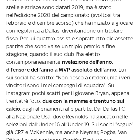
stelle e strisce sono datati 2019, ma è stato
nell'edizione 2020 del campionato (svoltosi tra
febbraio e dicembre scorso) che ha iniziato a giocare
con regolarità a Dallas, diventandone un titolare
fisso. Per lui quattro assist e soprattutto diciassette
partite che sono valse un triplo premio a fine
stagione, quando il suo club l'ha eletto
contemporaneamente
rivelazione dell'anno,
difensore dell'anno a MVP assoluto dell'anno
. Lui
sui social ha scritto: "Non riesco a crederci, ma i veri
vincitori sono i mei compagni di squadra". Su
Instagram pochi scatti per il giovane Bryan, appena
trentatré foto:
due con la mamma e trentuno sul
calcio
, dagli allenamenti alle partite. Dai Dallas FC
alla Nazionale Usa, dove Reynolds ha giocato nelle
selezioni dall’Under 16 all’Under 19. Sui social "segue"
già CR7 e McKennie, ma anche Neymar, Pogba, Van
Dijk e il quasi coetaneo Sergiño Dest, un suo