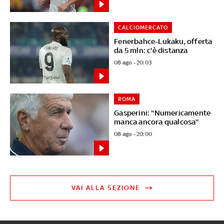
CALCIOMERCATO
Fenerbahce-Lukaku, offerta
da 5 mln: c'è distanza
08 ago - 20:03
ROMA
Gasperini: "Numericamente
manca ancora qualcosa"
08 ago - 20:00
VAI ALLA SEZIONE