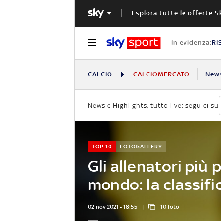
Esplora tutte le offerte S
In evidenza:
RI
CALCIO
CALCIOMERCATO
New
News e Highlights, tutto live: seguici su
TOP 10
FOTOGALLERY
Gli allenatori più 
mondo: la classifi
02 nov 2021 - 18:55
10 foto