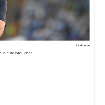
©LaPresse
ni
di euro lordi l'anno