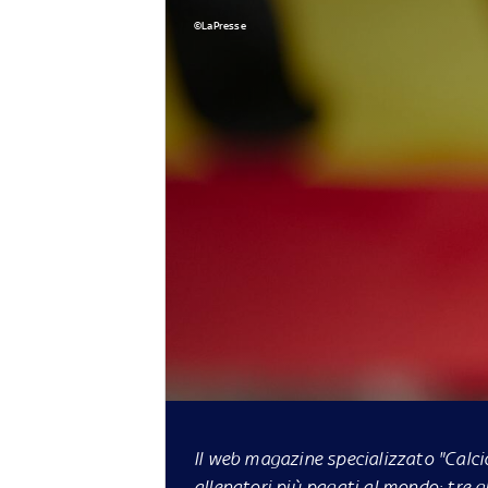
©LaPresse
Il web magazine specializzato "Calcio
allenatori più pagati al mondo: tre gl