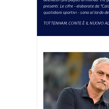
presenti. Le cifre - elaborate da "Cal
quotidiani sportivi - sono al lordo de
TOTTENHAM, CONTE È IL NUOVO A