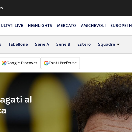
ky
SULTATI LIVE
HIGHLIGHTS
MERCATO
AMICHEVOLI
EUROPEI 
s
Tabellone
Serie A
Serie B
Estero
Squadre
Google Discover
Fonti Preferite
pagati al
ca