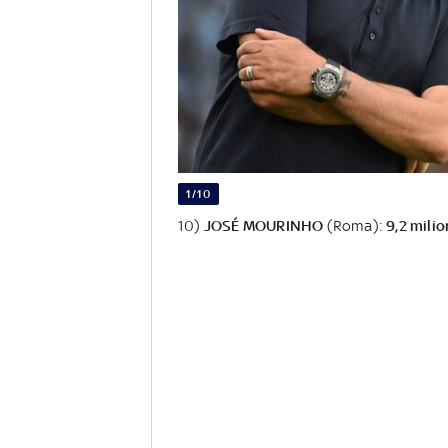
1/10
10)
JOSÉ
MOURINHO
(Roma):
9,2 milio